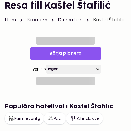
Resa till Kaštel Štafilić
Hem
Kroatien
Dalmatien
Kaštel Štafilić
Börja planera
Flygplats
Populära hotellval i Kaštel Štafilić
Familjevänlig
Pool
All inclusive