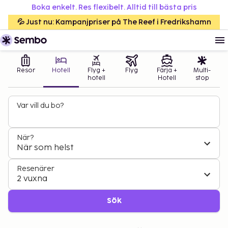
Boka enkelt. Res flexibelt. Alltid till bästa pris
💦 Just nu: Kampanjpriser på The Reef i Fredrikshamn
Resor
Hotell
Flyg +
Flyg
Färja +
Multi-
hotell
Hotell
stop
Var vill du bo?
När?
När som helst
Resenärer
2 vuxna
Sök