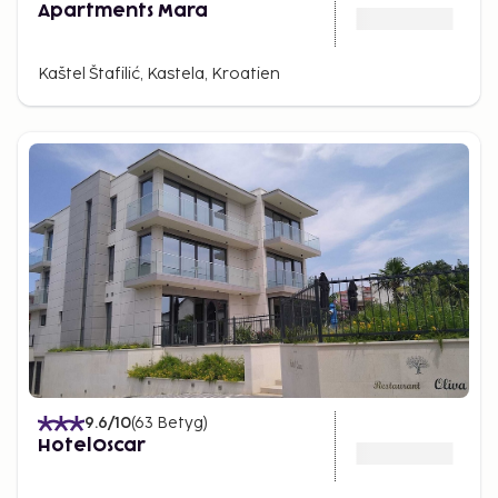
Apartments Mara
Kaštel Štafilić, Kastela, Kroatien
9.6
/10
(
63
Betyg
)
HotelOscar