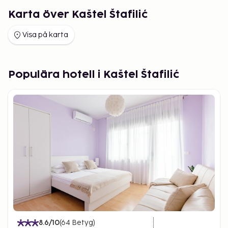
Karta över Kaštel Štafilić
Visa på karta
Populära hotell i Kaštel Štafilić
8.6
/10
(
64
Betyg
)