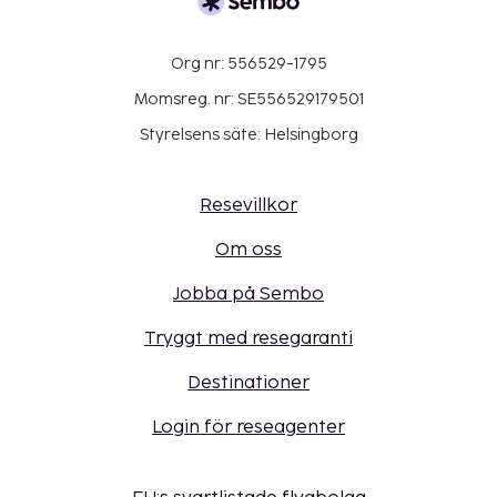
Org nr: 556529-1795
Momsreg. nr: SE556529179501
Styrelsens säte: Helsingborg
Resevillkor
Om oss
Jobba på Sembo
Tryggt med resegaranti
Destinationer
Login för reseagenter