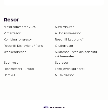
Resor
Maxa sommaren 2026
Sista minuten
Vinterresor
All Inclusive-resor
Kombinationsresor
Resor till Legoland®
Resor till Disneyland® Paris
Öluffarresor
Weekendresor
Skidresor – hitta din perfekta
skidsemester
Sportresor
Sparesor
Bilsemester i Europa
Familjevänliga hotell
Barnkul
Musikalresor