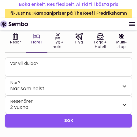
Boka enkelt. Res flexibelt. Alltid till bästa pris
💦 Just nu: Kampanjpriser på The Reef i Fredrikshamn
Resor
Hotell
Flyg +
Flyg
Färja +
Multi-
hotell
Hotell
stop
Var vill du bo?
När?
När som helst
Resenärer
2 vuxna
Sök