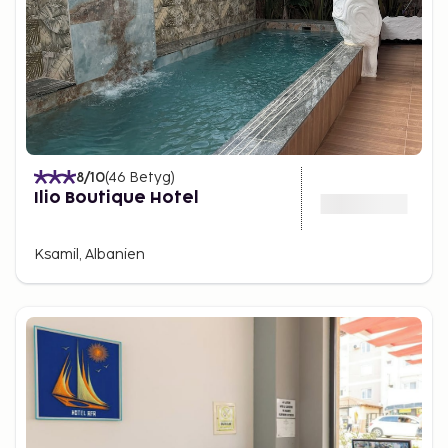
fantastiska stränderna, det kristallklara vattnet och
den närliggande historiska platsen Butrint gör
Ksamil till en plats som inte bara erbjuder vackra
vyer, utan också en chans att dyka in i Albaniens
rika historia.
Om du letar efter en destination där du kan
kombinera sol och bad med kulturella upplevelser
8
/10
(
46
Betyg
)
och naturupplevelser, är Ksamil det perfekta valet.
Ilio Boutique Hotel
Med sitt avslappnade tempo och sin naturliga
skönhet har Ksamil något att erbjuda för alla.
Ksamil, Albanien