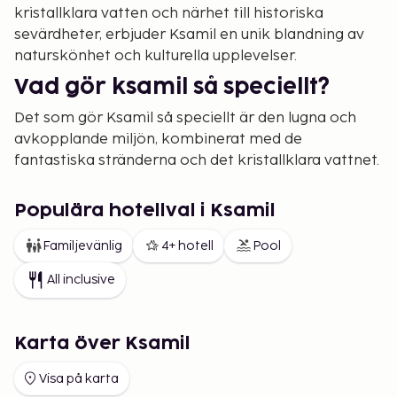
kristallklara vatten och närhet till historiska
sevärdheter, erbjuder Ksamil en unik blandning av
naturskönhet och kulturella upplevelser.
Vad gör ksamil så speciellt?
Det som gör Ksamil så speciellt är den lugna och
avkopplande miljön, kombinerat med de
fantastiska stränderna och det kristallklara vattnet.
De små öarna som ligger strax utanför kusten ger
en extra dimension till området och lockar många
Populära hotellval i Ksamil
som vill uppleva en mer privat och orörd del av
kusten.
Familjevänlig
4+ hotell
Pool
Ksamil är också känt för sina naturliga omgivningar,
All inclusive
där gröna kullar och olivlundar ramar in den vackra
kustlinjen. Detta gör det till en perfekt plats för
både naturälskare och de som vill koppla av i en
Karta över Ksamil
rofylld miljö.
Visa på karta
Aktiviteter i ksamil – för både