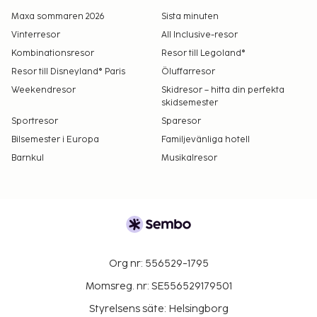
Maxa sommaren 2026
Sista minuten
Vinterresor
All Inclusive-resor
Kombinationsresor
Resor till Legoland®
Resor till Disneyland® Paris
Öluffarresor
Weekendresor
Skidresor – hitta din perfekta
skidsemester
Sportresor
Sparesor
Bilsemester i Europa
Familjevänliga hotell
Barnkul
Musikalresor
Org nr: 556529-1795
Momsreg. nr: SE556529179501
Styrelsens säte: Helsingborg