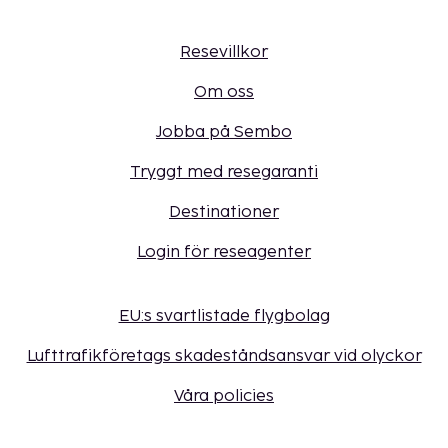
Resevillkor
Om oss
Jobba på Sembo
Tryggt med resegaranti
Destinationer
Login för reseagenter
EU:s svartlistade flygbolag
Lufttrafikföretags skadeståndsansvar vid olyckor
Våra policies