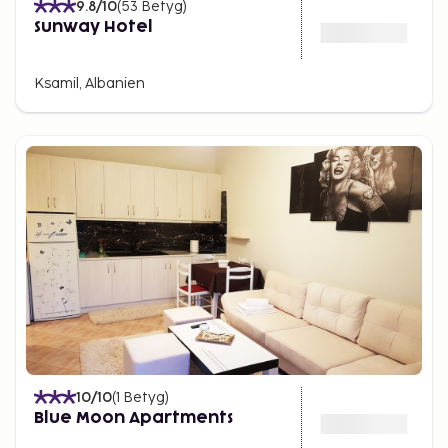
9.8
/10
(
53
Betyg
)
Sunway Hotel
Ksamil, Albanien
10
/10
(
1
Betyg
)
Blue Moon Apartments