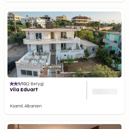
Ksamil är känt för sina vita sandstränder och
kristallklara vatten. Stränder som Plazhi i Ksamilit
och Plazhi i Butrintit är bara några av de mest
populära, där både familjer och par kan njuta av
den orörda naturen. Dessa stränder är perfekta för
simning, solbad och andra vattensporter, vilket gör
Ksamil till ett toppmål för den som vill tillbringa tid
vid havet.
För den som söker en mer privat upplevelse finns
också flera mindre, avskilda stränder runt om i
området. Genom att ta en kort båttur kan man
9
/10
(
2
Betyg
)
upptäcka dessa mer dolda pärlor, där man kan
Vila Eduart
njuta av den naturliga skönheten utan stora
folkmassor.
Ksamil, Albanien
Kulturella upplevelser i och
omkring ksamil