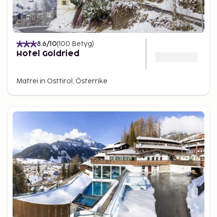
8.6
/10
(
100
Betyg
)
Hotel Goldried
Matrei in Osttirol, Österrike