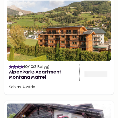
10
/10
(
3
Betyg
)
AlpenParks Apartment
Montana Matrei
Seblas, Austria