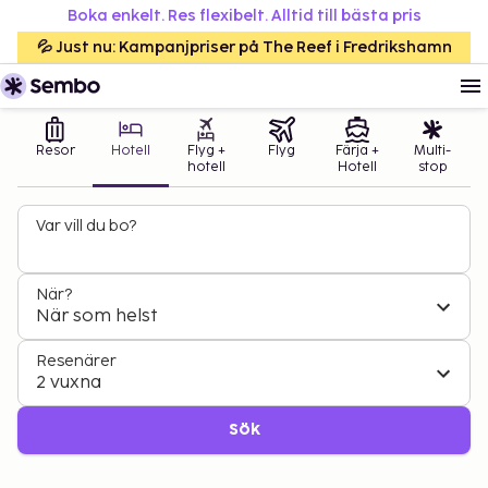
Boka enkelt. Res flexibelt. Alltid till bästa pris
💦 Just nu: Kampanjpriser på The Reef i Fredrikshamn
Resor
Hotell
Flyg +
Flyg
Färja +
Multi-
hotell
Hotell
stop
Var vill du bo?
När?
När som helst
Resenärer
2 vuxna
Sök