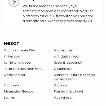
Välj bland mängder av hotell, flyg,
semesterboenden och aktiviteter. Med vår
plattform får du full flexibilitet och hållbara
alternativ, så du kan resa precis som du vill.
Resor
Maxa sommaren 2026
Sista minuten
Vinterresor
All Inclusive-resor
Kombinationsresor
Resor till Legoland®
Resor till Disneyland® Paris
Öluffarresor
Weekendresor
Skidresor – hitta din perfekta
skidsemester
Sportresor
Sparesor
Bilsemester i Europa
Familjevänliga hotell
Barnkul
Musikalresor