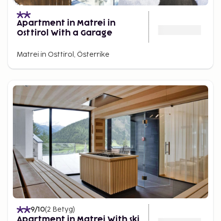
Apartment in Matrei in
Osttirol With a Garage
Matrei in Osttirol, Österrike
9
/10
(
2
Betyg
)
Apartment in Matrei With ski