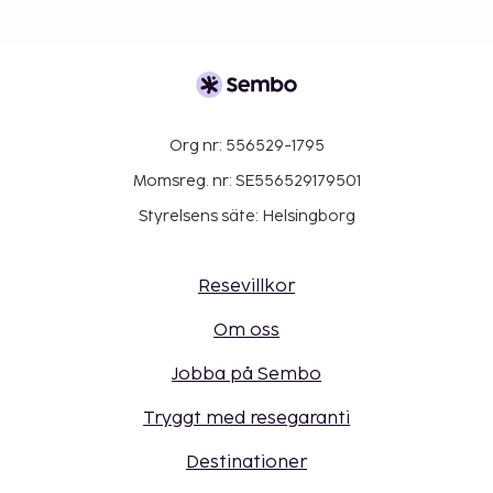
Org nr: 556529-1795
Momsreg. nr: SE556529179501
Styrelsens säte: Helsingborg
Resevillkor
Om oss
Jobba på Sembo
Tryggt med resegaranti
Destinationer