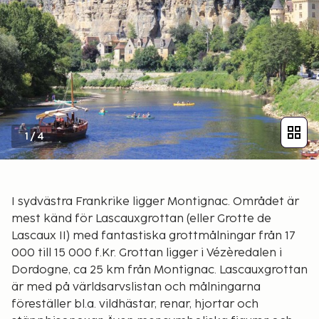
1
/
4
I sydvästra Frankrike ligger Montignac. Området är
mest känd för Lascauxgrottan (eller Grotte de
Lascaux II) med fantastiska grottmålningar från 17
000 till 15 000 f.Kr. Grottan ligger i Vézèredalen i
Dordogne, ca 25 km från Montignac. Lascauxgrottan
är med på världsarvslistan och målningarna
föreställer bl.a. vildhästar, renar, hjortar och