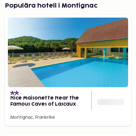
slott i regionen som även det är värt att besöka. De
Populära hotell i Montignac
flesta byggnader på Rue de la Pegerie är från 1300-
talet med fantastiska träkonstruktioner. På denna
gata, i hus nr 1, sägs ha tillhört Jeanne d'Albret
(Johanna III), mor till frankrikes kung Henri IV.
På din promenad genom byn hittar du också flera
trevliga pubar, barer och restauranger - där du kan
stanna och ta en paus - dricka närproducerat vin
och äta lokala delikatesser.
Nice Maisonette Near the
Famous Caves of Lascaux
Montignac, Frankrike