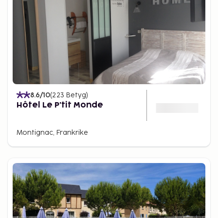
8.6
/10
(
223
Betyg
)
Hôtel Le P'tit Monde
Montignac, Frankrike