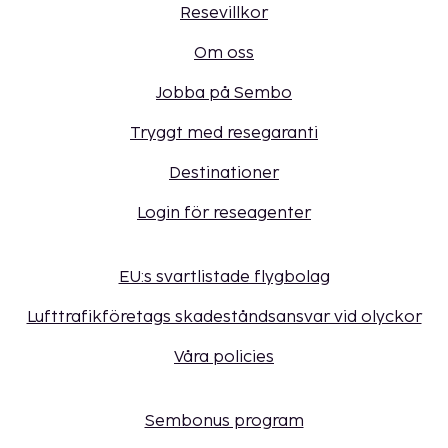
Resevillkor
Om oss
Jobba på Sembo
Tryggt med resegaranti
Destinationer
Login för reseagenter
EU:s svartlistade flygbolag
Lufttrafikföretags skadeståndsansvar vid olyckor
Våra policies
Sembonus program