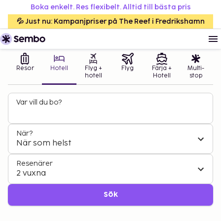
Boka enkelt. Res flexibelt. Alltid till bästa pris
💦 Just nu: Kampanjpriser på The Reef i Fredrikshamn
Resor
Hotell
Flyg +
Flyg
Färja +
Multi-
hotell
Hotell
stop
Var vill du bo?
När?
När som helst
Resenärer
2 vuxna
Sök