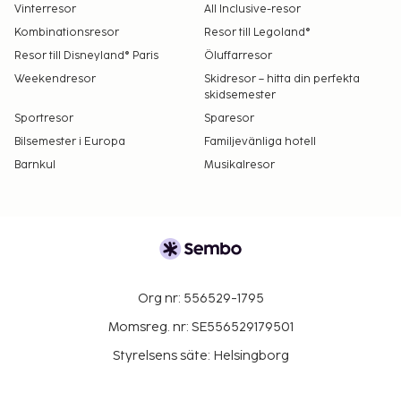
Vinterresor
All Inclusive-resor
Kombinationsresor
Resor till Legoland®
Resor till Disneyland® Paris
Öluffarresor
Weekendresor
Skidresor – hitta din perfekta
skidsemester
Sportresor
Sparesor
Bilsemester i Europa
Familjevänliga hotell
Barnkul
Musikalresor
Org nr: 556529-1795
Momsreg. nr: SE556529179501
Styrelsens säte: Helsingborg