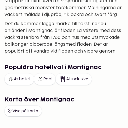
stäppbisonoxar. Även mer symboliska figurer och
geometriska mönster förekommer. Målningarna är
vackert målade i djupröd, rik ockra och svart färg.
Det du kommer lägga märke till först, när du
anländer i Montignac, är floden La Vézère med dess
vackra stenbro från 1766 och hus med utsmyckade
balkonger placerade längsmed floden. Det är
populärt att vandra vid floden och vidare genom
byn. På vägen finns flera stora sevärdheter och
vackra byggnader att stanna och titta på. I centrum
Populära hotellval i Montignac
(på Rue du Quatre Septembre) ligger Chapelle Saint-
Jean-l’Évangéliste - ett kapell från 1200-talet. Intill
4+ hotell
Pool
All inclusive
ligger turistbyrån och i samma byggnad hittar du en
exklusiv hantverksaffär.
Karta över Montignac
En annan intressant sevärdhet är Couvent des
Clarisses. Ett gammalt kloster från 1700-talet med
Visa på karta
enastående utsikt över floden och hustopparna
från översta våningen. Château de Montignac är ett