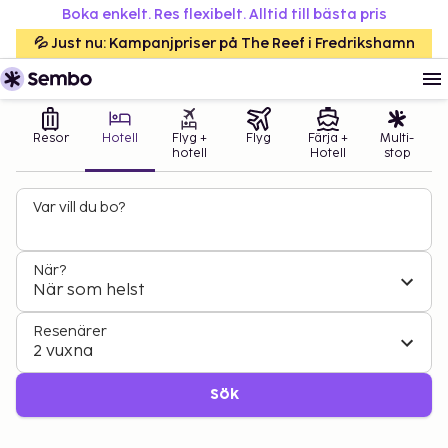
Boka enkelt. Res flexibelt. Alltid till bästa pris
💦 Just nu: Kampanjpriser på The Reef i Fredrikshamn
Resor
Hotell
Flyg +
Flyg
Färja +
Multi-
hotell
Hotell
stop
Var vill du bo?
När?
När som helst
Resenärer
2 vuxna
Sök