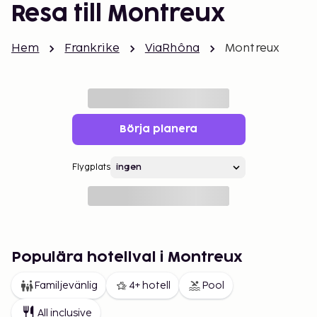
Resa till Montreux
Hem
Frankrike
ViaRhôna
Montreux
Börja planera
Flygplats
Populära hotellval i Montreux
Familjevänlig
4+ hotell
Pool
All inclusive