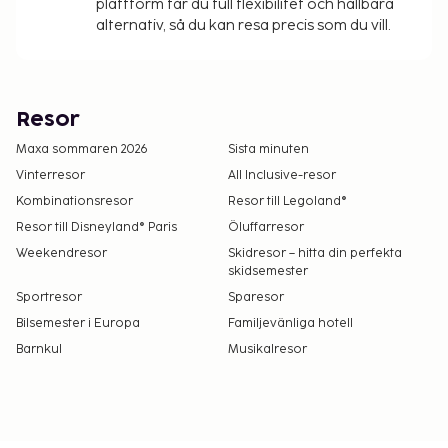
plattform får du full flexibilitet och hållbara
alternativ, så du kan resa precis som du vill.
Resor
Maxa sommaren 2026
Sista minuten
Vinterresor
All Inclusive-resor
Kombinationsresor
Resor till Legoland®
Resor till Disneyland® Paris
Öluffarresor
Weekendresor
Skidresor – hitta din perfekta
skidsemester
Sportresor
Sparesor
Bilsemester i Europa
Familjevänliga hotell
Barnkul
Musikalresor