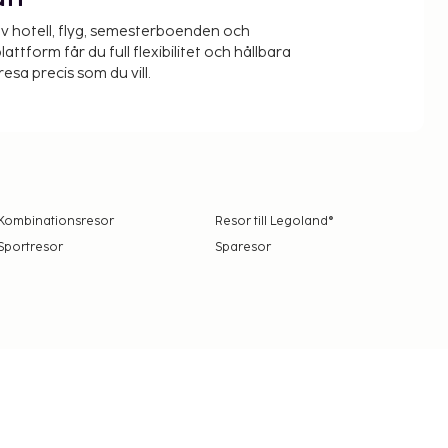
ätt
v hotell, flyg, semesterboenden och
lattform får du full flexibilitet och hållbara
resa precis som du vill.
Kombinationsresor
Resor till Legoland®
Sportresor
Sparesor