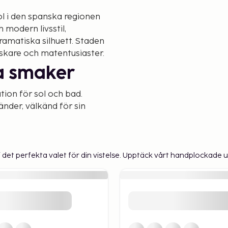
ol i den spanska regionen
 modern livsstil,
amatiska silhuett. Staden
älskare och matentusiaster.
la smaker
tion för sol och bad.
nder, välkänd för sin
lugnare upplevelse
idealisk för snorkling och
vi det perfekta valet för din vistelse. Upptäck vårt handplockade u
erar
na (Cuevas de Nerja), ett
miter som sträcker sig
värdhet utan även hem till