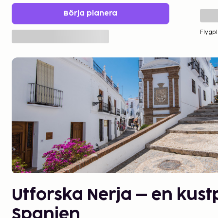
Börja planera
Flygpl
Utforska Nerja – en kust
Spanien