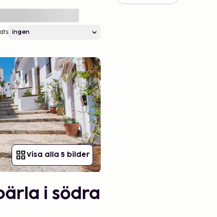
ats
Visa alla 5 bilder
pärla i södra