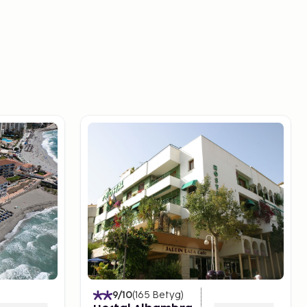
9
/10
(
165
Betyg
)