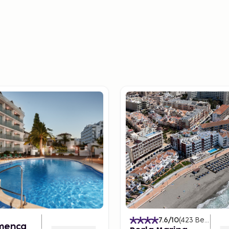
 boenden för alla typer av
för att njuta av större
atmosfär kan du boka en
 som lockar besökare året
fokus, medan höst och vår
kter. Vintern är lugnare
stora folkmassor.
rna bekvämligheter på ett
etar efter en
se fylld med upplevelser,
7.6
/10
(
423
Betyg
)
amenca