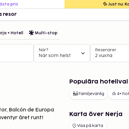
bästa pris
💦 Just nu: 
a resor
rja + Hotell
Multi-stop
När?
Resenärer
När som helst
2 vuxna
Populära hotellval 
Familjevänlig
4+ hot
tor, Balcón de Europa
Karta över Nerja
äventyr året runt!
Visa på karta