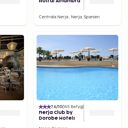
Hostal Alhambra
Centrala Nerja , Nerja, Spanien
7.6
/10
(
165
Betyg
)
Nerja Club by
Dorobe Hotels