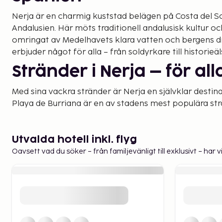
Nerja är en charmig kuststad belägen på Costa del S
Andalusien. Här möts traditionell andalusisk kultur och
omringat av Medelhavets klara vatten och bergens dr
erbjuder något för alla – från soldyrkare till historie
Stränder i Nerja – för al
Med sina vackra stränder är Nerja en självklar destina
Playa de Burriana är en av stadens mest populära strä
breda sandremsa och livliga strandpromenad. För en 
rekommenderas Playa de Maro, en avskild vik som är 
kajakpaddling.
Utvalda hotell inkl. flyg
Oavsett vad du söker – från familjevänligt till exklusivt – har 
Sevärdheter som fascin
En av Nerjas mest kända attraktioner är Nerjagrottor
imponerande grottsystem med stalaktiter och stalag
flera kilometer. Grottorna är inte bara en naturlig se
några av världens äldsta kända grottmålningar.