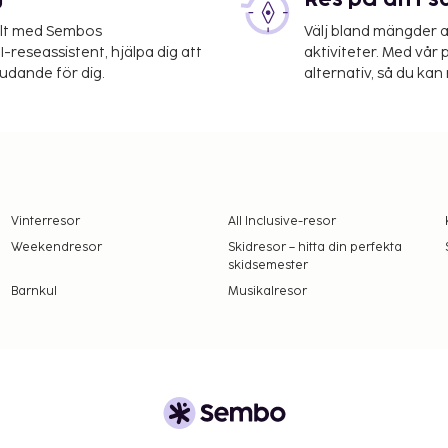
g
Res på ditt s
elt med Sembos
Välj bland mängder a
-reseassistent, hjälpa dig att
aktiviteter. Med vår p
judande för dig.
alternativ, så du kan 
Vinterresor
All Inclusive-resor
Weekendresor
Skidresor – hitta din perfekta
skidsemester
Barnkul
Musikalresor