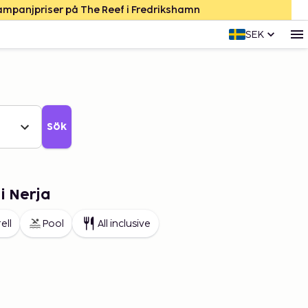
Kampanjpriser på The Reef i Fredrikshamn
SEK
Sök
i Nerja
ell
Pool
All inclusive