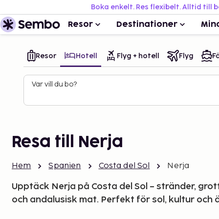
Boka enkelt. Res flexibelt. Alltid till 
Resor
Destinationer
Min
Resor
Hotell
Flyg + hotell
Flyg
Fä
Var vill du bo?
Resa till Nerja
Hem
Spanien
Costa del Sol
Nerja
Upptäck Nerja på Costa del Sol – stränder, grot
och andalusisk mat. Perfekt för sol, kultur och 