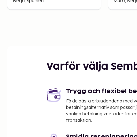
Nerja, Spanien
Maro, Nerj
Varför välja Sem
Trygg och flexibel b
Få de bästa erbjudandena med vår
betalningsalternativ som passar ju
vanliga betalningsmetoder för en
transaktion.