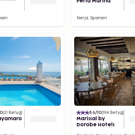
Perla Marina
nien
Nerja, Spanien
10
(
21
Betyg
)
8.6
/10
(
194
Betyg
)
layamaro
Marissal by
Dorobe Hotels