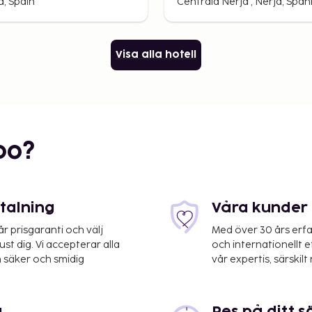
a, Spain
Centrala Nerja , Nerja, Span
Visa alla hotell
bo?
etalning
Våra kunder 
 prisgaranti och välj
Med över 30 års erfa
st dig. Vi accepterar alla
och internationellt 
 säker och smidig
vår expertis, särskilt 