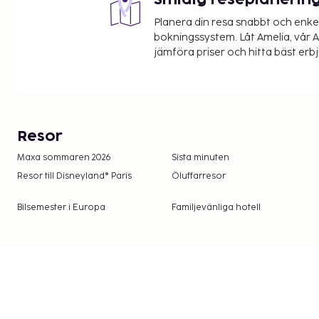
Smidig reseplanerin
Planera din resa snabbt och enk
bokningssystem. Låt Amelia, vår AI
jämföra priser och hitta bäst erb
Resor
Maxa sommaren 2026
Sista minuten
Resor till Disneyland® Paris
Öluffarresor
Bilsemester i Europa
Familjevänliga hotell