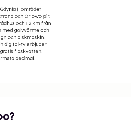
Gdynia (i området
strand och Orlowo pir.
rådhus och 1,2 km från
rum med golvvärme och
ugn och diskmaskin.
h digital-tv erbjuder
ratis flaskvatten.
närmsta decimal.
bo?