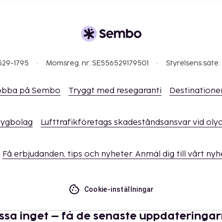
529-1795
Momsreg. nr: SE556529179501
Styrelsens säte:
obba på Sembo
Tryggt med resegaranti
Destinatione
flygbolag
Lufttrafikföretags skadeståndsansvar vid oly
Få erbjudanden, tips och nyheter. Anmäl dig till vårt ny
Cookie-inställningar
ssa inget – få de senaste uppdateringa