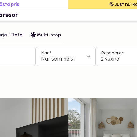
bästa pris
💦 Just nu: 
a resor
rja + Hotell
Multi-stop
När?
Resenärer
När som helst
2 vuxna