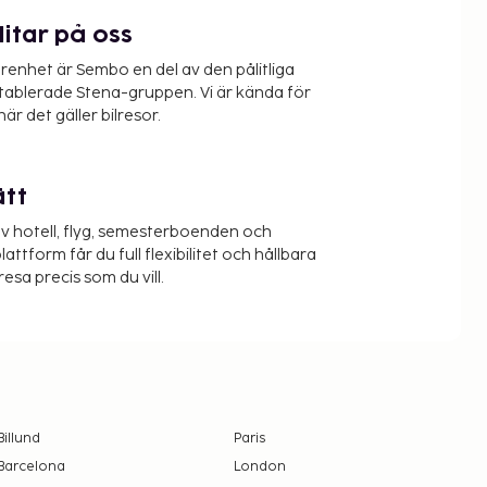
litar på oss
renhet är Sembo en del av den pålitliga
etablerade Stena-gruppen. Vi är kända för
när det gäller bilresor.
ätt
v hotell, flyg, semesterboenden och
lattform får du full flexibilitet och hållbara
resa precis som du vill.
Billund
Paris
Barcelona
London