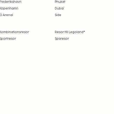
Frederikshavn
Phuket
Köpenhamn
Dubai
El Arenal
Side
Kombinationsresor
Resor till Legoland®
Sportresor
Sparesor