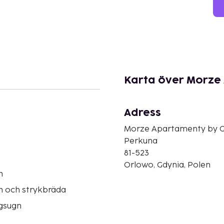
Karta över Morze
Adress
Morze Apartamenty by 
Perkuna
81-523
Orlowo, Gdynia, Polen
n
n och strykbräda
gsugn