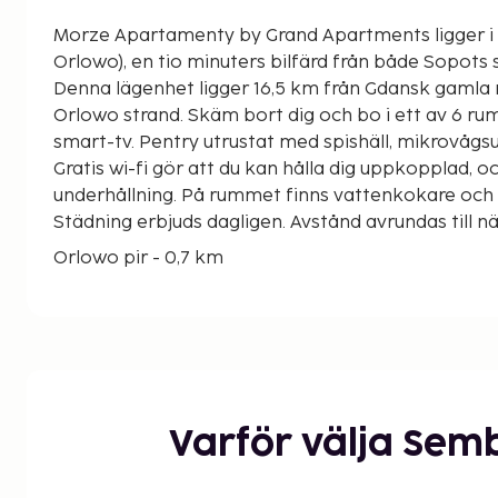
Morze Apartamenty by Grand Apartments ligger i 
Orlowo), en tio minuters bilfärd från både Sopots 
Denna lägenhet ligger 16,5 km från Gdansk gamla 
Orlowo strand. Skäm bort dig och bo i ett av 6 
smart-tv. Pentry utrustat med spishäll, mikrovågs
Gratis wi-fi gör att du kan hålla dig uppkopplad, oc
underhållning. På rummet finns vattenkokare och g
Städning erbjuds dagligen. Avstånd avrundas till 
Orlowo pir - 0,7 km
Orlowo strand - 0,8 km
Kolibki äventyrspark - 1,9 km
Sopots strand - 2,1 km
Aquapark Sopot - 2,5 km
Baltyk Gdynia - 2,8 km
Ulica bohaterów monte cassino - 3,3 km
Varför välja Sem
Gdynias sportarena - 3,4 km
Seaside Boulevard - 3,5 km