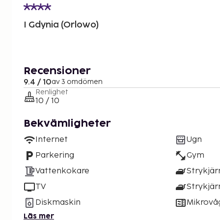
I Gdynia (Orlowo)
Recensioner
9.4 / 10
av 3 omdömen
Renlighet
10 / 10
Bekvämligheter
Internet
Ugn
Parkering
Gym
Vattenkokare
Strykjär
TV
Strykjär
Diskmaskin
Mikrovå
Läs mer