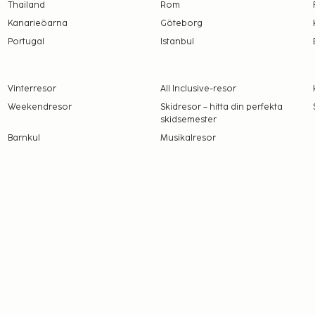
Thailand
Rom
Kanarieöarna
Göteborg
Portugal
Istanbul
Vinterresor
All Inclusive-resor
Weekendresor
Skidresor – hitta din perfekta
skidsemester
Barnkul
Musikalresor