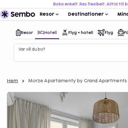
Boka enkelt. Res flexibelt. Alltid till 
Resor
Destinationer
Min
Resor
Hotell
Flyg + hotell
Flyg
Fä
Var vill du bo?
Hem
Morze Apartamenty by Grand Apartments