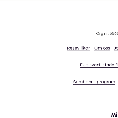
Org nr: 556
Resevillkor
Om oss
J
EU:s svartlistade 
Sembonus program
Mi