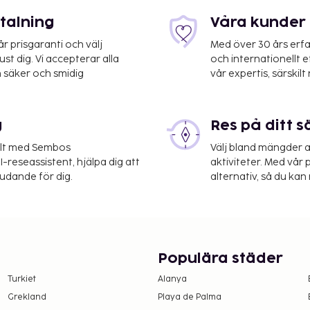
etalning
Våra kunder 
 prisgaranti och välj
Med över 30 års erfa
st dig. Vi accepterar alla
och internationellt 
 säker och smidig
vår expertis, särskilt 
 Wałęsa Airport (GDN),
g
Res på ditt s
a lägenhet erbjuder spel,
elt med Sembos
Välj bland mängder a
ng i närheten.
-reseassistent, hjälpa dig att
aktiviteter. Med vår p
judande för dig.
alternativ, så du kan 
r på boendet –
 upplyst oss om.
Populära städer
Turkiet
Alanya
Grekland
Playa de Palma