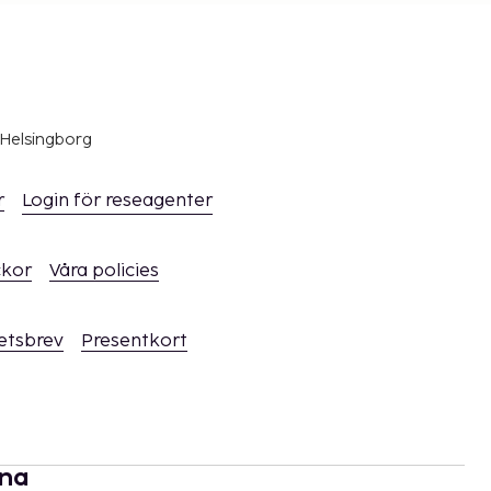
 Helsingborg
r
Login för reseagenter
ckor
Våra policies
hetsbrev
Presentkort
rna