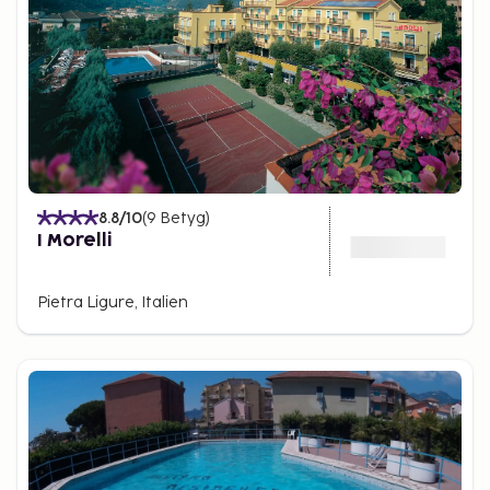
8.8
/10
(
9
Betyg
)
I Morelli
Pietra Ligure, Italien