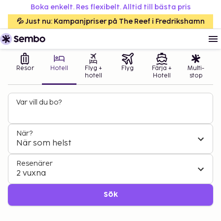
Boka enkelt. Res flexibelt. Alltid till bästa pris
💦 Just nu: Kampanjpriser på The Reef i Fredrikshamn
Resor
Hotell
Flyg +
Flyg
Färja +
Multi-
hotell
Hotell
stop
Var vill du bo?
När?
När som helst
Resenärer
2 vuxna
Sök