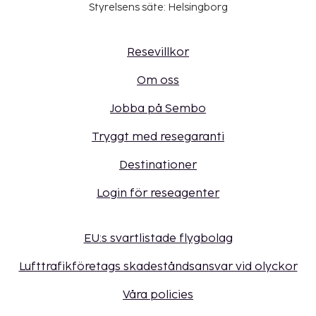
Styrelsens säte: Helsingborg
Resevillkor
Om oss
Jobba på Sembo
Tryggt med resegaranti
Destinationer
Login för reseagenter
EU:s svartlistade flygbolag
Lufttrafikföretags skadeståndsansvar vid olyckor
Våra policies