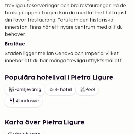
trevliga uteserveringar och bra restauranger. På de
brokiga öppna torgen kan du med lätthet hitta just
din favoritrestaurang. Förutom den historiska
innerstan, finns här ett nyare centrum med allt du
behöver.
Bra läge
Staden ligger mellan Genova och Imperia, vilket
innebär att du har många trevliga utflyktsmål att
välja mellan. Och det är inte bara kustens olika
orter som är värda ett besök. Tar du dig inåtlandet
Populära hotellval i Pietra Ligure
kommer du till den världskända regionen Piemonte
med sin goda mat och fantastiska viner.
Familjevänlig
4+ hotell
Pool
Turistskatt planeras tas ut på plats. Ännu är det
All inclusive
inte fastställt vilka orter som blir berörda
Karta över Pietra Ligure