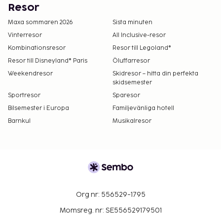
Resor
Maxa sommaren 2026
Sista minuten
Vinterresor
All Inclusive-resor
Kombinationsresor
Resor till Legoland®
Resor till Disneyland® Paris
Öluffarresor
Weekendresor
Skidresor – hitta din perfekta
skidsemester
Sportresor
Sparesor
Bilsemester i Europa
Familjevänliga hotell
Barnkul
Musikalresor
Org nr: 556529-1795
Momsreg. nr: SE556529179501