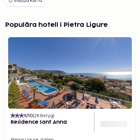
Visa på karta
Populära hotell i Pietra Ligure
9
/10
(
28
Betyg
)
Residence Sant Anna
Pietra Ligure, Italien