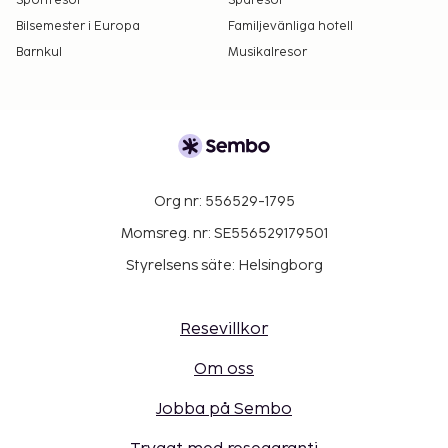
Sportresor
Sparesor
Bilsemester i Europa
Familjevänliga hotell
Barnkul
Musikalresor
Org nr: 556529-1795
Momsreg. nr: SE556529179501
Styrelsens säte: Helsingborg
Resevillkor
Om oss
Jobba på Sembo