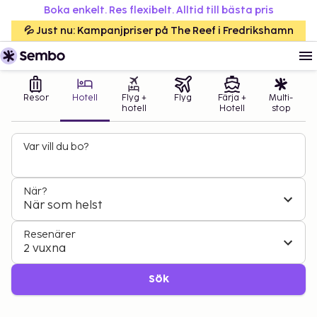
Boka enkelt. Res flexibelt. Alltid till bästa pris
💦 Just nu: Kampanjpriser på The Reef i Fredrikshamn
Resor
Hotell
Flyg +
Flyg
Färja +
Multi-
hotell
Hotell
stop
Var vill du bo?
När?
När som helst
Resenärer
2 vuxna
Sök