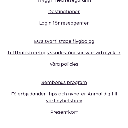
Tryggt med resegaranti
Destinationer
Login för reseagenter
EU:s svartlistade flygbolag
Lufttrafikföretags skadeståndsansvar vid olyckor
Våra policies
Sembonus program
Få erbjudanden, tips och nyheter. Anmäl dig till
vårt nyhetsbrev
Presentkort