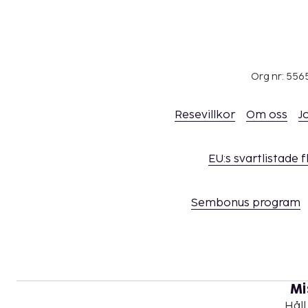
Org nr: 556
Resevillkor
Om oss
J
EU:s svartlistade 
Sembonus program
Mi
Håll