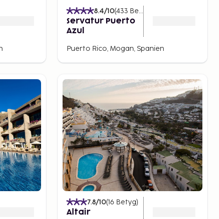
8.4
/10
(
433
Betyg
)
Servatur Puerto
Azul
n
Puerto Rico, Mogan, Spanien
7.8
/10
(
16
Betyg
)
Altair