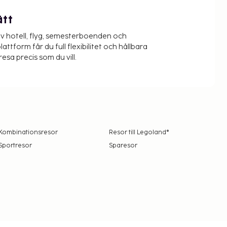
ätt
v hotell, flyg, semesterboenden och
lattform får du full flexibilitet och hållbara
resa precis som du vill.
Kombinationsresor
Resor till Legoland®
Sportresor
Sparesor