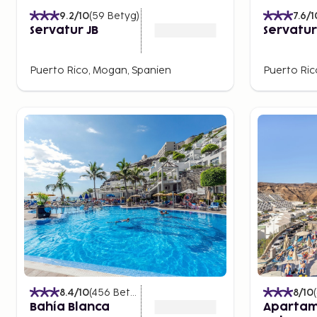
9.2
/10
(
59
Betyg
)
7.6
/1
Servatur JB
Servatur
Puerto Rico, Mogan, Spanien
Puerto Ric
8.4
/10
(
456
Betyg
)
8
/10
(
Bahía Blanca
Apartam