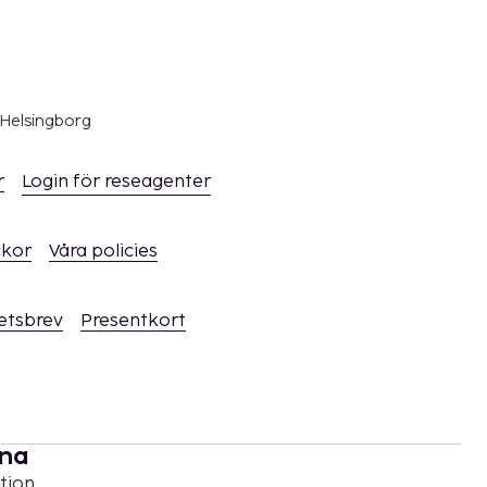
 Helsingborg
r
Login för reseagenter
ckor
Våra policies
hetsbrev
Presentkort
rna
tion,