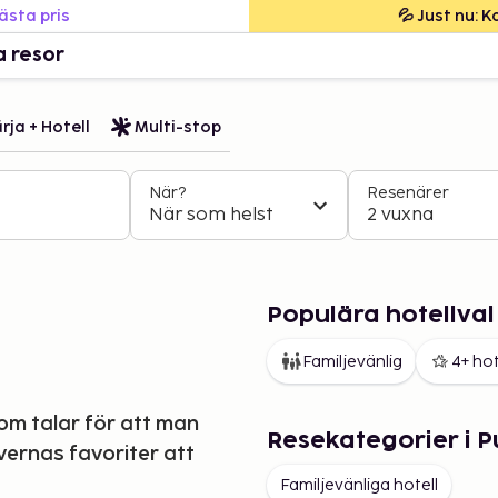
bästa pris
💦 Just nu: 
a resor
rja + Hotell
Multi-stop
När?
Resenärer
När som helst
2 vuxna
Populära hotellval 
Familjevänlig
4+ hot
som talar för att man
Resekategorier i P
vernas favoriter att
Familjevänliga hotell