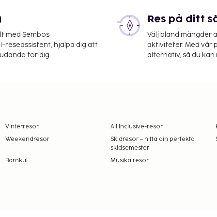
g
Res på ditt s
elt med Sembos
Välj bland mängder a
-reseassistent, hjälpa dig att
aktiviteter. Med vår p
judande för dig.
alternativ, så du kan 
Vinterresor
All Inclusive-resor
Weekendresor
Skidresor – hitta din perfekta
skidsemester
Barnkul
Musikalresor