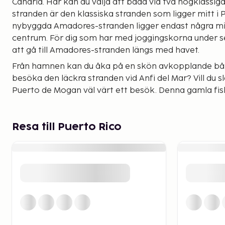
Canaria. Här kan du välja att bada vid två högklassiga
stranden är den klassiska stranden som ligger mitt i
nybyggda Amadores-stranden ligger endast några mi
centrum. För dig som har med joggingskorna under 
att gå till Amadores-stranden längs med havet.
Från hamnen kan du åka på en skön avkopplande båtut
besöka den läckra stranden vid Anfi del Mar? Vill du s
Puerto de Mogan väl värt ett besök. Denna gamla fis
utflyktsort för många som väljer att resa till Gran Ca
god lunch med något gott att dricka samtidigt som du
segelbåtar från världens alla hörn komma in i hamn
Resa till Puerto Rico
Under din semester ska du unna dig god mat! I köpcent
utbud av restauranger från alla världens hörn och natu
många butiker som "måste" besökas.
Vårt utbud av boende i Puerto Rico är mycket varierat,
semesterlägenheter, fina hotell och det går även att 
breda urval gör det lättare för dig att hitta ditt per
semestern.