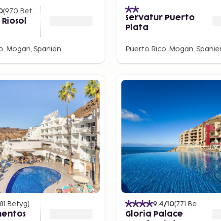
0
(
970
Betyg
)
Servatur Puerto
 Riosol
Plata
o, Mogan, Spanien
Puerto Rico, Mogan, Spanie
81
Betyg
)
9.4
/10
(
771
Betyg
)
entos
Gloria Palace