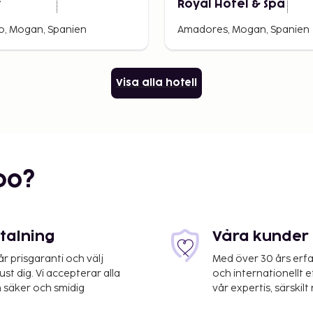
r
Royal Hotel & Spa
o, Mogan, Spanien
Amadores, Mogan, Spanien
Visa alla hotell
bo?
etalning
Våra kunder 
 prisgaranti och välj
Med över 30 års erfa
st dig. Vi accepterar alla
och internationellt 
 säker och smidig
vår expertis, särskilt 