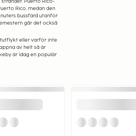
 stränder. Puerto Rico-
 Puerto Rico, medan den
nuters bussfärd utanför
semestern går det också
flykt eller varför inte
lappna av helt så är
keby är idag en populär
naria. Här avnjuter du en
 ser internationella
en
ret finns det ett riktligt
rligtvis finns här också
 här finns trevliga
hyra hus i området. Vårt
fekta boende för