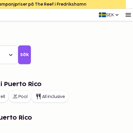
Kampanjpriser på The Reef i Fredrikshamn
SEK
Sök
i Puerto Rico
ell
Pool
All inclusive
uerto Rico