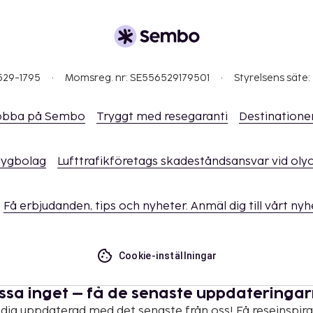
529-1795
Momsreg. nr: SE556529179501
Styrelsens säte:
obba på Sembo
Tryggt med resegaranti
Destinatione
flygbolag
Lufttrafikföretags skadeståndsansvar vid oly
Få erbjudanden, tips och nyheter. Anmäl dig till vårt ny
Cookie-inställningar
ssa inget – få de senaste uppdateringa
 dig uppdaterad med det senaste från oss! Få reseinspira