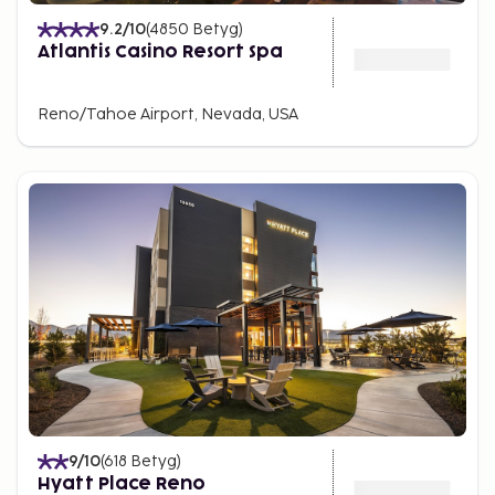
9.2
/10
(
4850
Betyg
)
Atlantis Casino Resort Spa
Reno/Tahoe Airport, Nevada, USA
9
/10
(
618
Betyg
)
Hyatt Place Reno