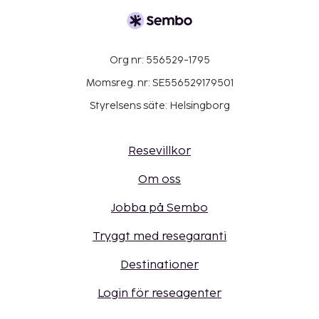
Org nr: 556529-1795
Momsreg. nr: SE556529179501
Styrelsens säte: Helsingborg
Resevillkor
Om oss
Jobba på Sembo
Tryggt med resegaranti
Destinationer
Login för reseagenter