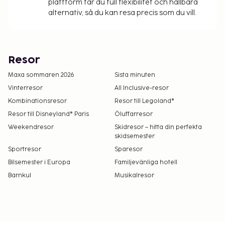
plattform får du full flexibilitet och hållbara
alternativ, så du kan resa precis som du vill.
Resor
Maxa sommaren 2026
Sista minuten
Vinterresor
All Inclusive-resor
Kombinationsresor
Resor till Legoland®
Resor till Disneyland® Paris
Öluffarresor
Weekendresor
Skidresor – hitta din perfekta
skidsemester
Sportresor
Sparesor
Bilsemester i Europa
Familjevänliga hotell
Barnkul
Musikalresor