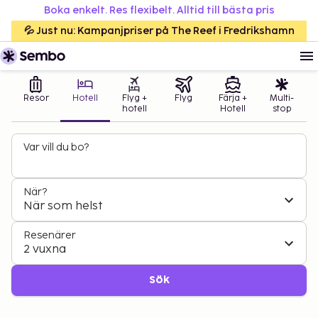
Boka enkelt. Res flexibelt. Alltid till bästa pris
💦 Just nu: Kampanjpriser på The Reef i Fredrikshamn
Resor
Hotell
Flyg +
Flyg
Färja +
Multi-
hotell
Hotell
stop
Var vill du bo?
När?
När som helst
Resenärer
2 vuxna
Sök