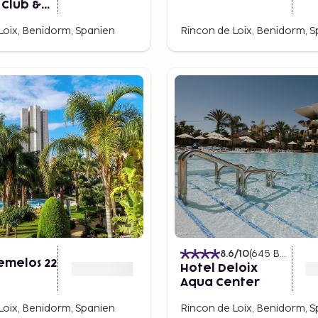
 Club &
lts only
Loix, Benidorm, Spanien
Rincon de Loix, Benidorm, 
8.6
/10
(
645
Betyg
)
emelos 22
Hotel Deloix
Aqua Center
Loix, Benidorm, Spanien
Rincon de Loix, Benidorm, 