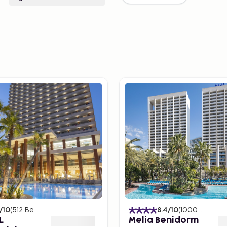
/10
(
512
Betyg
)
8.4
/10
(
1000
Betyg
)
L
Melia Benidorm