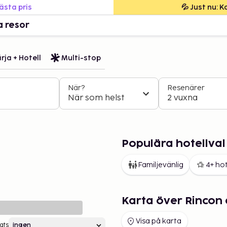
bästa pris
💦 Just nu: 
a resor
rja + Hotell
Multi-stop
När?
Resenärer
När som helst
2 vuxna
Populära hotellval 
Familjevänlig
4+ hot
Karta över Rincon 
Visa på karta
ats