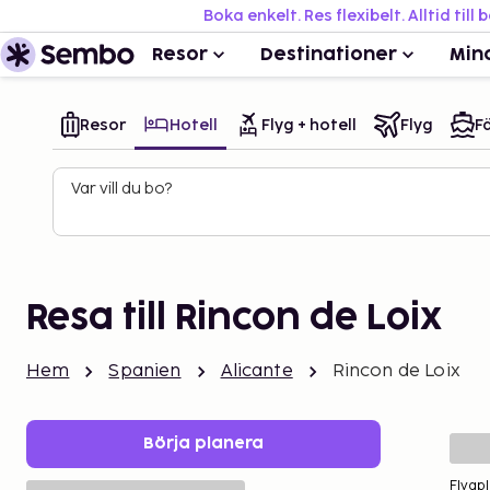
Boka enkelt. Res flexibelt. Alltid till 
Resor
Destinationer
Min
Resor
Hotell
Flyg + hotell
Flyg
Fä
Var vill du bo?
Resa till Rincon de Loix
Hem
Spanien
Alicante
Rincon de Loix
Börja planera
Flygpl