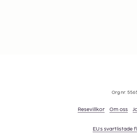
Org nr: 556
Resevillkor
Om oss
J
EU:s svartlistade 