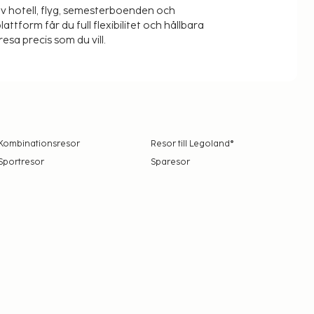
v hotell, flyg, semesterboenden och
lattform får du full flexibilitet och hållbara
resa precis som du vill.
Kombinationsresor
Resor till Legoland®
Sportresor
Sparesor