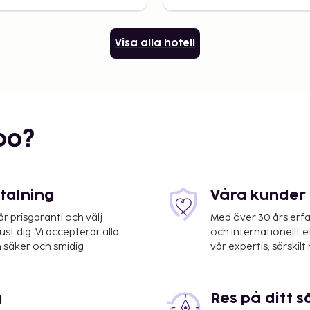
Visa alla hotell
bo?
etalning
Våra kunder 
 prisgaranti och välj
Med över 30 års erfa
st dig. Vi accepterar alla
och internationellt 
 säker och smidig
vår expertis, särskilt 
g
Res på ditt s