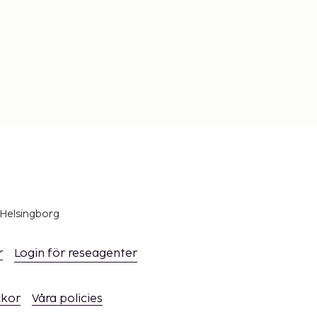
 Helsingborg
r
Login för reseagenter
ckor
Våra policies