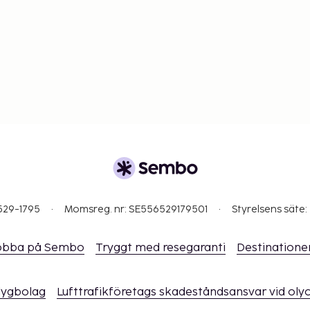
529-1795
Momsreg. nr: SE556529179501
Styrelsens säte:
obba på Sembo
Tryggt med resegaranti
Destinatione
flygbolag
Lufttrafikföretags skadeståndsansvar vid oly