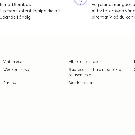
elt med Sembos
Välj bland mängder a
-reseassistent, hjälpa dig att
aktiviteter. Med vår p
judande för dig.
alternativ, så du kan 
Vinterresor
All Inclusive-resor
Weekendresor
Skidresor – hitta din perfekta
skidsemester
Barnkul
Musikalresor