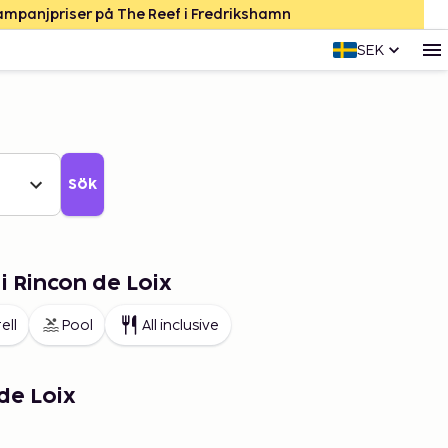
Kampanjpriser på The Reef i Fredrikshamn
SEK
Sök
i Rincon de Loix
ell
Pool
All inclusive
de Loix