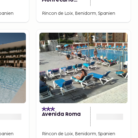
Montecarlo
Vacanza by
Sonneil Rentals
Spanien
Rincon de Loix, Benidorm, Spanien
Avenida Roma
Spanien
Rincon de Loix, Benidorm, Spanien