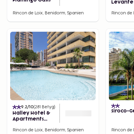
Flamingo Oasis
Levante
Spa - Adu
Rincon de Loix, Benidorm, Spanien
Rincon de 
9.2
/10
(
281
Betyg
)
Siroco-G
Halley Hotel &
Apartments
Affiliated by
Rincon de Loix, Benidorm, Spanien
Rincon de 
Meliá