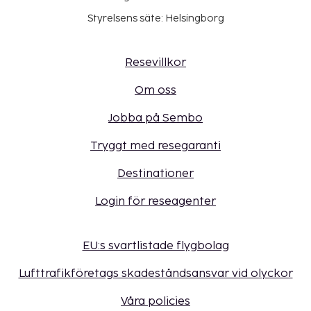
Styrelsens säte: Helsingborg
Resevillkor
Om oss
Jobba på Sembo
Tryggt med resegaranti
Destinationer
Login för reseagenter
EU:s svartlistade flygbolag
Lufttrafikföretags skadeståndsansvar vid olyckor
Våra policies