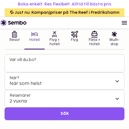
Boka enkelt. Res flexibelt. Alltid till bästa pris
💦 Just nu: Kampanjpriser på The Reef i Fredrikshamn
Resor
Hotell
Flyg +
Flyg
Färja +
Multi-
hotell
Hotell
stop
Var vill du bo?
När?
När som helst
Resenärer
2 vuxna
Sök