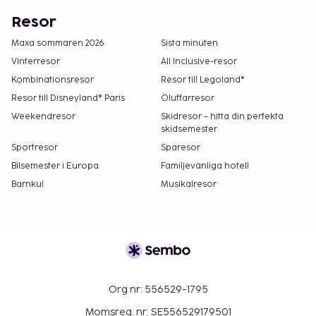
Resor
Maxa sommaren 2026
Sista minuten
Vinterresor
All Inclusive-resor
Kombinationsresor
Resor till Legoland®
Resor till Disneyland® Paris
Öluffarresor
Weekendresor
Skidresor – hitta din perfekta
skidsemester
Sportresor
Sparesor
Bilsemester i Europa
Familjevänliga hotell
Barnkul
Musikalresor
Org nr: 556529-1795
Momsreg. nr: SE556529179501