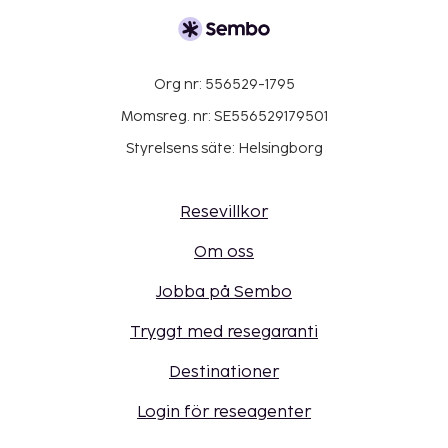
Org nr: 556529-1795
Momsreg. nr: SE556529179501
Styrelsens säte: Helsingborg
Resevillkor
Om oss
Jobba på Sembo
Tryggt med resegaranti
Destinationer
Login för reseagenter