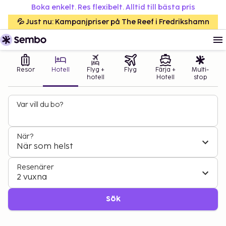
Boka enkelt. Res flexibelt. Alltid till bästa pris
💦 Just nu: Kampanjpriser på The Reef i Fredrikshamn
Resor
Hotell
Flyg +
Flyg
Färja +
Multi-
hotell
Hotell
stop
Var vill du bo?
När?
När som helst
Resenärer
2 vuxna
Sök