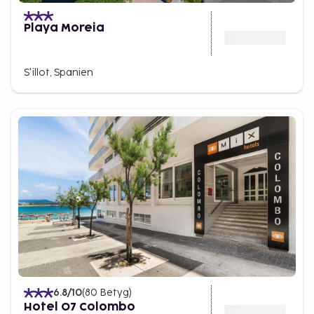
Playa Moreia
S'illot, Spanien
6.8
/10
(
80
Betyg
)
Hotel O7 Colombo