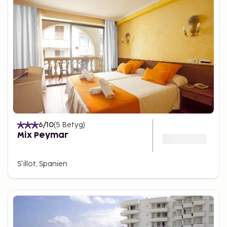
6
/10
(
5
Betyg
)
Mix Peymar
S'illot, Spanien