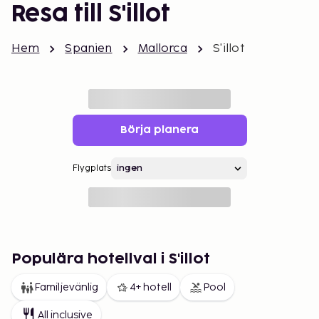
Resa till S'illot
Hem
Spanien
Mallorca
S'illot
Börja planera
Flygplats
Populära hotellval i S'illot
Familjevänlig
4+ hotell
Pool
All inclusive