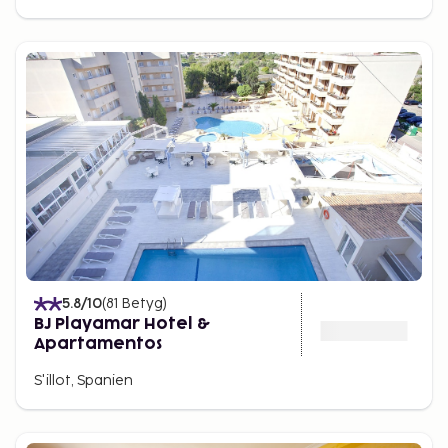
5.8
/10
(
81
Betyg
)
BJ Playamar Hotel &
Apartamentos
S'illot, Spanien