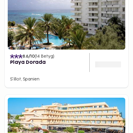
8.6
/10
(
14
Betyg
)
Playa Dorada
S'illot, Spanien