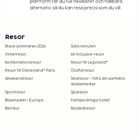
plattform får du full flexibilitet och hållbara
alternativ, så du kan resa precis som du vill.
Resor
Maxa sommaren 2026
Sista minuten
Vinterresor
All Inclusive-resor
Kombinationsresor
Resor till Legoland®
Resor till Disneyland® Paris
Öluffarresor
Weekendresor
Skidresor – hitta din perfekta
skidsemester
Sportresor
Sparesor
Bilsemester i Europa
Familjevänliga hotell
Barnkul
Musikalresor