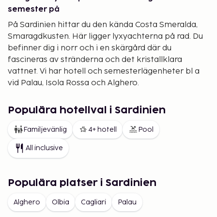
semester på
På Sardinien hittar du den kända Costa Smeralda,
Smaragdkusten. Här ligger lyxyachterna på rad. Du
befinner dig i norr och i en skärgård där du
fascineras av stränderna och det kristallklara
vattnet. Vi har hotell och semesterlägenheter bl a
vid Palau, Isola Rossa och Alghero.
Väljer du att resa till södra delen av Sardinien, kring
provinshuvudstaden Cagliari, är stränderna
Populära hotellval i Sardinien
utsträckta, vita och finkorniga även här. Det är sol
Familjevänlig
4+ hotell
Pool
och bad som gäller. Även här har vi valt ut hotell och
semesterlägenheter runt om Cagliari. Vart du än bor
All inclusive
så smakar maten himmelskt gott. Glöm inte att
prova på öns specialiteter som fårost, pecorino
sardo eller tunnbröd. Och avrunda måltiden med ett
Populära platser i Sardinien
glas likör, mirto.
Alghero
Olbia
Cagliari
Palau
Oavsett var du väljer att tillbringa din resa, så är