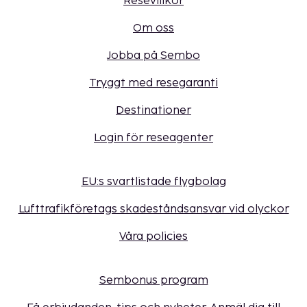
Resevillkor
Om oss
Jobba på Sembo
Tryggt med resegaranti
Destinationer
Login för reseagenter
EU:s svartlistade flygbolag
Lufttrafikföretags skadeståndsansvar vid olyckor
Våra policies
Sembonus program