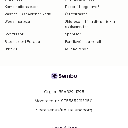
Kombinationsresor
Resor till Legoland®
Resor till Disneyland® Paris
Öluffarresor
Weekendresor
Skidresor – hitta din perfekta
skidsemester
Sportresor
Sparesor
Bilsemester i Europa
Familjevänliga hotell
Barnkul
Musikalresor
Org nr: 556529-1795
Momsreg. nr: SE556529179501
Styrelsens säte: Helsingborg