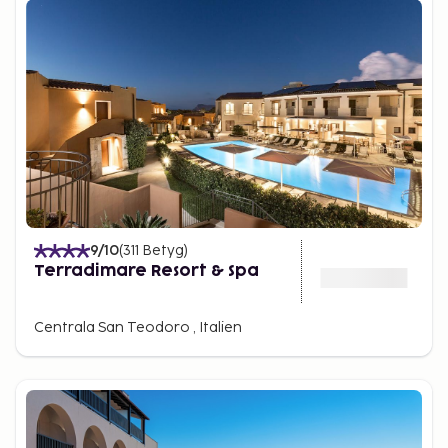
9
/10
(
311
Betyg
)
Terradimare Resort & Spa
Centrala San Teodoro , Italien