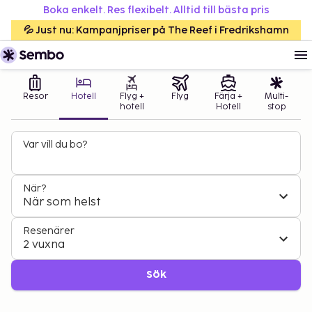
Boka enkelt. Res flexibelt. Alltid till bästa pris
💦 Just nu: Kampanjpriser på The Reef i Fredrikshamn
Resor
Hotell
Flyg +
Flyg
Färja +
Multi-
hotell
Hotell
stop
Var vill du bo?
När?
När som helst
Resenärer
2 vuxna
Sök