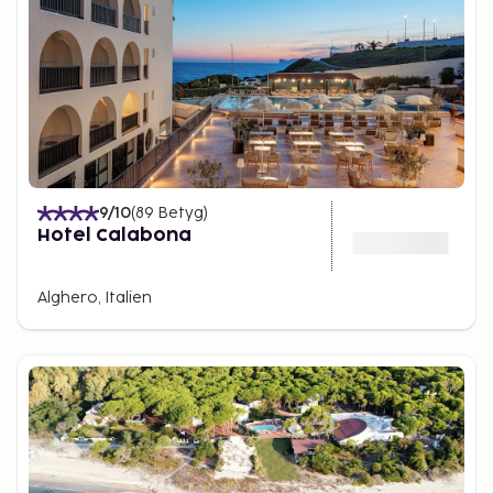
9
/10
(
89
Betyg
)
Hotel Calabona
Alghero, Italien