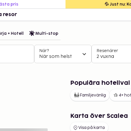
bästa pris
💦 Just nu: 
a resor
rja + Hotell
Multi-stop
När?
Resenärer
När som helst
2 vuxna
Populära hotellval 
Familjevänlig
4+ hot
Karta över Scalea
Visa på karta