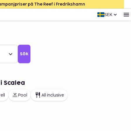
Kampanjpriser på The Reef i Fredrikshamn
SEK
Sök
i Scalea
ell
Pool
All inclusive