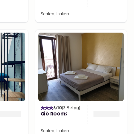
Scalea, Italien
8
/10
(
3
Betyg
)
Giò Rooms
Scalea, Italien