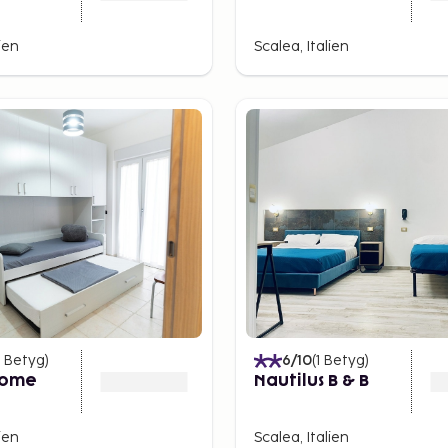
ien
Scalea, Italien
Betyg
)
6
/10
(
1
Betyg
)
Home
Nautilus B & B
ien
Scalea, Italien