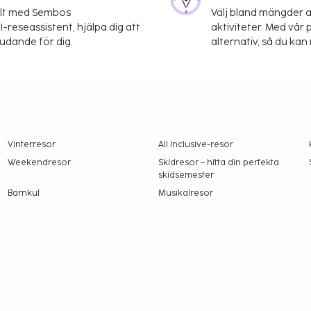
elt med Sembos
Välj bland mängder a
-reseassistent, hjälpa dig att
aktiviteter. Med vår p
judande för dig.
alternativ, så du kan 
Vinterresor
All Inclusive-resor
Weekendresor
Skidresor – hitta din perfekta
skidsemester
Barnkul
Musikalresor