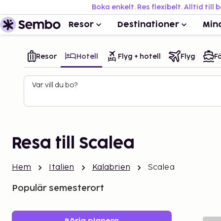
Boka enkelt. Res flexibelt. Alltid till 
Resor
Destinationer
Min
Resor
Hotell
Flyg + hotell
Flyg
Fä
Var vill du bo?
Resa till Scalea
Hem
Italien
Kalabrien
Scalea
Populär semesterort