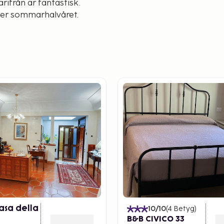
rifrån är fantastisk.
der sommarhalvåret.
asa della
10
/10
(
4
Betyg
)
B&B CIVICO 33