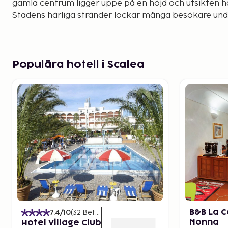
gamla centrum ligger uppe på en höjd och utsikten hä
Stadens härliga stränder lockar många besökare un
Populära hotell i Scalea
7.4
/10
(
32
Betyg
)
B&B La C
Nonna
Hotel Village Club