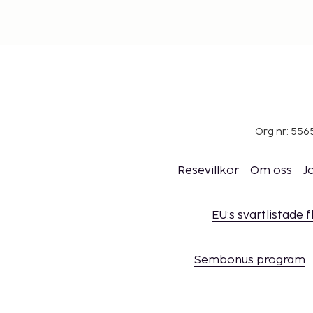
Org nr: 556
Resevillkor
Om oss
J
EU:s svartlistade 
Sembonus program