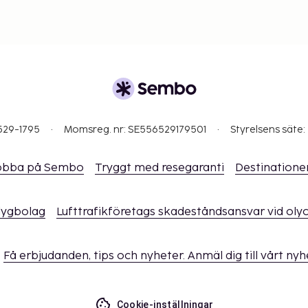
529-1795
Momsreg. nr: SE556529179501
Styrelsens säte:
obba på Sembo
Tryggt med resegaranti
Destinatione
flygbolag
Lufttrafikföretags skadeståndsansvar vid oly
Få erbjudanden, tips och nyheter. Anmäl dig till vårt ny
Cookie-inställningar