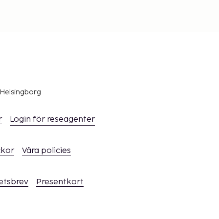
 Helsingborg
r
Login för reseagenter
ckor
Våra policies
hetsbrev
Presentkort