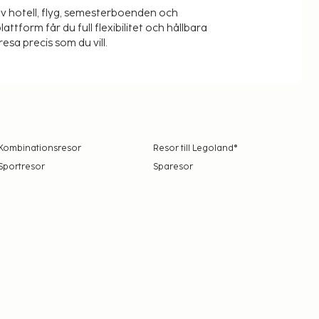
v hotell, flyg, semesterboenden och
lattform får du full flexibilitet och hållbara
resa precis som du vill.
Kombinationsresor
Resor till Legoland®
Sportresor
Sparesor