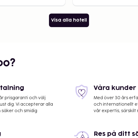
Visa alla hotell
bo?
etalning
Våra kunder 
 prisgaranti och välj
Med över 30 års erfa
st dig. Vi accepterar alla
och internationellt 
 säker och smidig
vår expertis, särskilt 
g
Res på ditt s