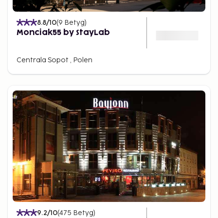
8.8
/10
(
9
Betyg
)
Monciak55 by StayLab
Centrala Sopot , Polen
9.2
/10
(
475
Betyg
)