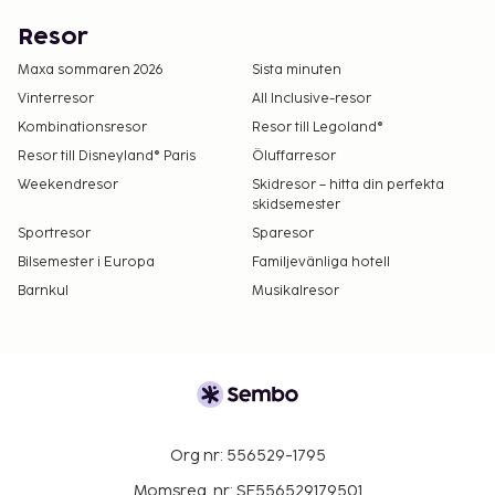
Resor
Maxa sommaren 2026
Sista minuten
Vinterresor
All Inclusive-resor
Kombinationsresor
Resor till Legoland®
Resor till Disneyland® Paris
Öluffarresor
Weekendresor
Skidresor – hitta din perfekta
skidsemester
Sportresor
Sparesor
Bilsemester i Europa
Familjevänliga hotell
Barnkul
Musikalresor
Org nr: 556529-1795
Momsreg. nr: SE556529179501