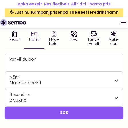
Boka enkelt. Res flexibelt. Alltid till bästa pris
💦 Just nu: Kampanjpriser på The Reef i Fredrikshamn
Resor
Hotell
Flyg +
Flyg
Färja +
Multi-
hotell
Hotell
stop
Var vill du bo?
När?
När som helst
Resenärer
2 vuxna
Sök