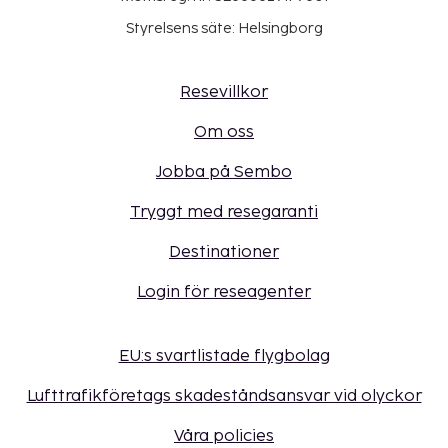
Styrelsens säte: Helsingborg
Resevillkor
Om oss
Jobba på Sembo
Tryggt med resegaranti
Destinationer
Login för reseagenter
EU:s svartlistade flygbolag
Lufttrafikföretags skadeståndsansvar vid olyckor
Våra policies