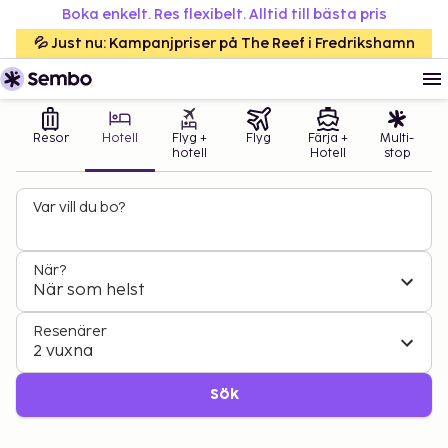
Boka enkelt. Res flexibelt. Alltid till bästa pris
💦 Just nu: Kampanjpriser på The Reef i Fredrikshamn
Resor
Hotell
Flyg +
Flyg
Färja +
Multi-
hotell
Hotell
stop
Var vill du bo?
När?
När som helst
Resenärer
2 vuxna
Sök