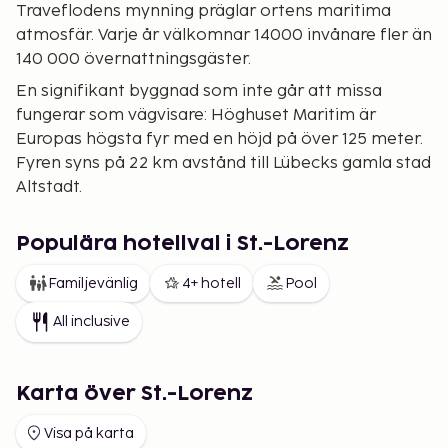
Traveflodens mynning präglar ortens maritima
atmosfär. Varje år välkomnar 14000 invånare fler än
140 000 övernattningsgäster.
En signifikant byggnad som inte går att missa
fungerar som vägvisare: Höghuset Maritim är
Europas högsta fyr med en höjd på över 125 meter.
Fyren syns på 22 km avstånd till Lübecks gamla stad
Altstadt.
Den något drömska lilla staden Travemünde med
sina söta små gator och de historiska fasaderna,
Populära hotellval i St.-Lorenz
som fortsätter längs Travefloden, har de senaste
Familjevänlig
4+ hotell
Pool
åren genomgått en dynamisk utveckling.
Semesterutbudet har vidgats, och nu finns det både
All inclusive
lyxhotell och semesterbyar för familjer – utan att
detta förminskar charmen av Östersjöns pärla. I
Travemünde finns ett casino och det historiska
Karta över St.-Lorenz
segelskeppet och fyrmastaren "Passat".
Visa på karta