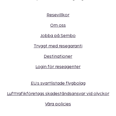
Resevillkor
Om oss
Jobba på Sembo
Tryggt med resegaranti
Destinationer
Login för reseagenter
EU:s svartlistade flygbolag
Lufttrafikföretags skadeståndsansvar vid olyckor
Våra policies