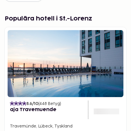
Populära hotell i St.-Lorenz
8.6
/10
(
448
Betyg
)
aja Travemuende
Travemünde, Lübeck, Tyskland