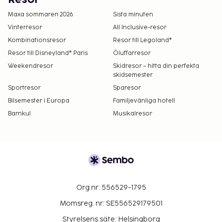
Maxa sommaren 2026
Sista minuten
Vinterresor
All Inclusive-resor
Kombinationsresor
Resor till Legoland®
Resor till Disneyland® Paris
Öluffarresor
Weekendresor
Skidresor – hitta din perfekta
skidsemester
Sportresor
Sparesor
Bilsemester i Europa
Familjevänliga hotell
Barnkul
Musikalresor
Org nr: 556529-1795
Momsreg. nr: SE556529179501
Styrelsens säte: Helsingborg