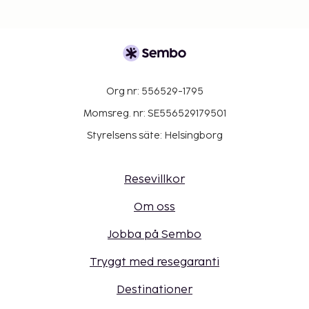
Org nr: 556529-1795
Momsreg. nr: SE556529179501
Styrelsens säte: Helsingborg
Resevillkor
Om oss
Jobba på Sembo
Tryggt med resegaranti
Destinationer