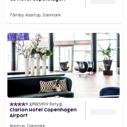
Tårnby, Kastrup, Danmark
9.2
/10
(
5899
Betyg
)
Clarion Hotel Copenhagen
Airport
Kastrup, Danmark