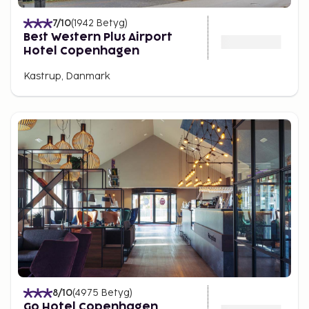
7
/10
(
1942
Betyg
)
Best Western Plus Airport
Hotel Copenhagen
Kastrup, Danmark
8
/10
(
4975
Betyg
)
Go Hotel Copenhagen