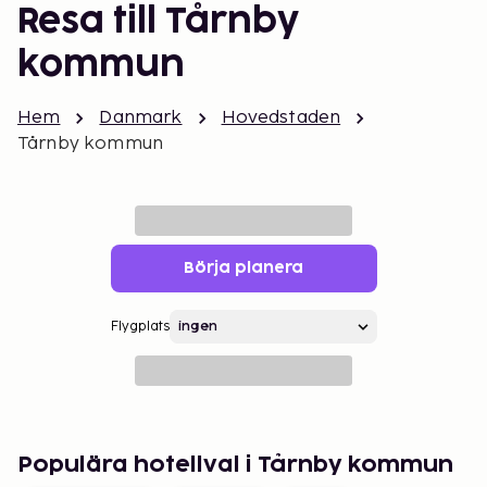
Resa till Tårnby
kommun
Hem
Danmark
Hovedstaden
Tårnby kommun
Börja planera
Flygplats
Populära hotellval i Tårnby kommun