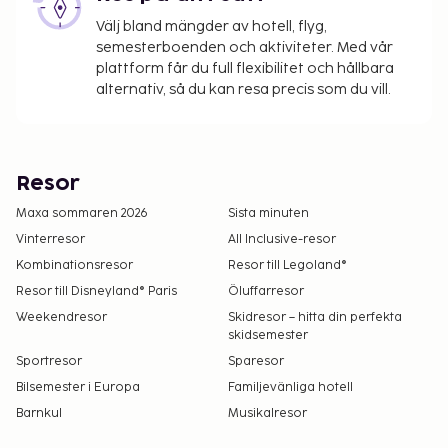
Välj bland mängder av hotell, flyg,
semesterboenden och aktiviteter. Med vår
plattform får du full flexibilitet och hållbara
alternativ, så du kan resa precis som du vill.
Resor
Maxa sommaren 2026
Sista minuten
Vinterresor
All Inclusive-resor
Kombinationsresor
Resor till Legoland®
Resor till Disneyland® Paris
Öluffarresor
Weekendresor
Skidresor – hitta din perfekta
skidsemester
Sportresor
Sparesor
Bilsemester i Europa
Familjevänliga hotell
Barnkul
Musikalresor