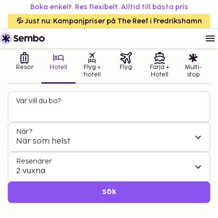
Boka enkelt. Res flexibelt. Alltid till bästa pris
💦 Just nu: Kampanjpriser på The Reef i Fredrikshamn
Resor
Hotell
Flyg +
Flyg
Färja +
Multi-
hotell
Hotell
stop
Var vill du bo?
När?
När som helst
Resenärer
2 vuxna
Sök