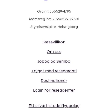
Org nr: 556529-1795
Momsreg. nr: SE556529179501
Styrelsens säte: Helsingborg
Resevillkor
Om oss
Jobba på Sembo
Tryggt med resegaranti
Destinationer
Login för reseagenter
EU:s svartlistade flygbolag