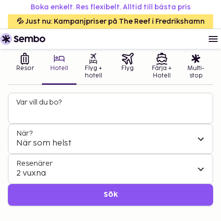
Boka enkelt. Res flexibelt. Alltid till bästa pris
💦 Just nu: Kampanjpriser på The Reef i Fredrikshamn
Resor
Hotell
Flyg +
Flyg
Färja +
Multi-
hotell
Hotell
stop
Var vill du bo?
När?
När som helst
Resenärer
2 vuxna
Sök