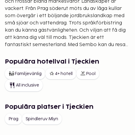
och frossar bland märkesvaror. Landskapet är
vackert. Från Prag söderut möts du av låga kullar
som övergår i ett böljande jordbrukslandkap med
små sjöar och vattendrag. Trots språkförbistring
kan du känna gästvänligheten. Och viljan att få dig
att känna dig väl till mods. Tjeckien är ett
fantastiskt semesterland. Med Sembo kan du resa
till landets huvudstad. I Prag erbjuder vi ett stort
urval av kvalitetsäkrade boenden allt från
Populära hotellval i Tjeckien
pensionat, lägenheter till flotta förstaklasshotell.
OBS! I Tjeckien behöver du en vinjett för att få köra
Familjevänlig
4+ hotell
Pool
på motorvägarna. Denna köper du på
All inclusive
bensinstationer strax innan du kör in i landet eller
på första bensinstation i Tjeckien.
Populära platser i Tjeckien
Prag
Spindleruv Mlyn