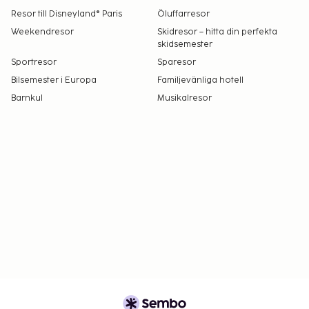
Resor till Disneyland® Paris
Öluffarresor
Weekendresor
Skidresor – hitta din perfekta
skidsemester
Sportresor
Sparesor
Bilsemester i Europa
Familjevänliga hotell
Barnkul
Musikalresor