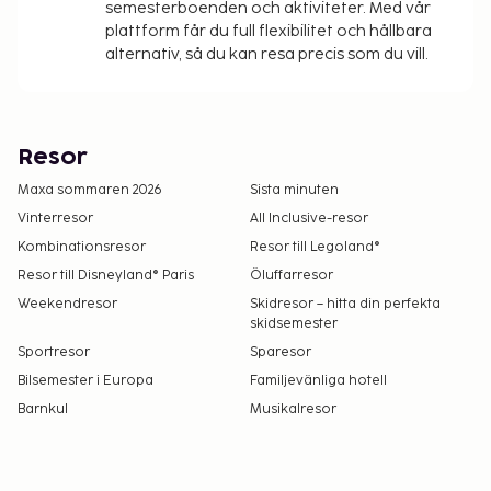
semesterboenden och aktiviteter. Med vår
plattform får du full flexibilitet och hållbara
alternativ, så du kan resa precis som du vill.
Resor
Maxa sommaren 2026
Sista minuten
Vinterresor
All Inclusive-resor
Kombinationsresor
Resor till Legoland®
Resor till Disneyland® Paris
Öluffarresor
Weekendresor
Skidresor – hitta din perfekta
skidsemester
Sportresor
Sparesor
Bilsemester i Europa
Familjevänliga hotell
Barnkul
Musikalresor