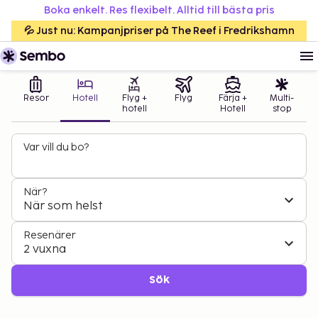
Boka enkelt. Res flexibelt. Alltid till bästa pris
💦 Just nu: Kampanjpriser på The Reef i Fredrikshamn
Resor
Hotell
Flyg +
Flyg
Färja +
Multi-
hotell
Hotell
stop
Var vill du bo?
När?
När som helst
Resenärer
2 vuxna
Sök