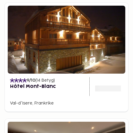
9
/10
(
14
Betyg
)
Hôtel Mont-Blanc
Val-d'Isere, Frankrike