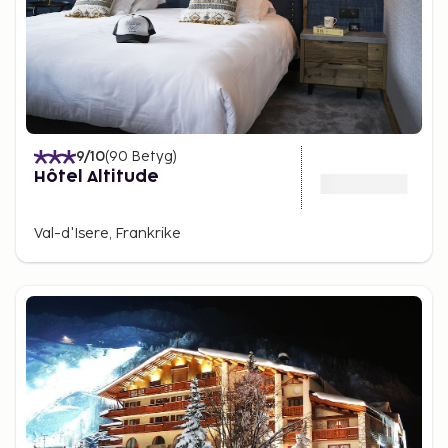
9
/10
(
90
Betyg
)
Hôtel Altitude
Val-d'Isere, Frankrike