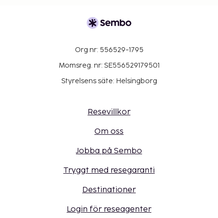
Org nr: 556529-1795
Momsreg. nr: SE556529179501
Styrelsens säte: Helsingborg
Resevillkor
Om oss
Jobba på Sembo
Tryggt med resegaranti
Destinationer
Login för reseagenter