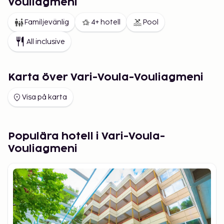
Vouliagmeni
Familjevänlig
4+ hotell
Pool
All inclusive
Karta över Vari-Voula-Vouliagmeni
Visa på karta
Populära hotell i Vari-Voula-
Vouliagmeni