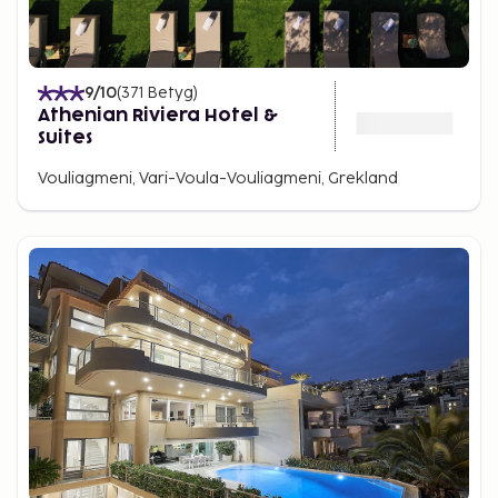
9
/10
(
371
Betyg
)
Athenian Riviera Hotel &
Suites
Vouliagmeni, Vari-Voula-Vouliagmeni, Grekland