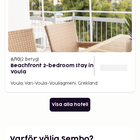
6
/10
(
2
Betyg
)
Beachfront 2-bedroom Stay in
Voula
Voula, Vari-Voula-Vouliagmeni, Grekland
Visa alla hotell
Varför välja Sembo?