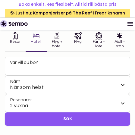
Boka enkelt. Res flexibelt. Alltid till bästa pris
💦 Just nu: Kampanjpriser på The Reef i Fredrikshamn
Resor
Hotell
Flyg +
Flyg
Färja +
Multi-
hotell
Hotell
stop
Var vill du bo?
När?
När som helst
Resenärer
2 vuxna
Sök