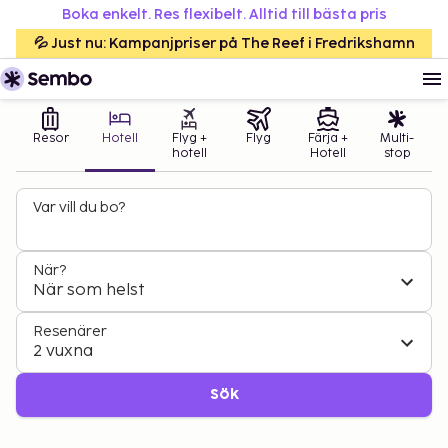
Boka enkelt. Res flexibelt. Alltid till bästa pris
💦 Just nu: Kampanjpriser på The Reef i Fredrikshamn
Resor
Hotell
Flyg +
Flyg
Färja +
Multi-
hotell
Hotell
stop
Var vill du bo?
När?
När som helst
Resenärer
2 vuxna
Sök