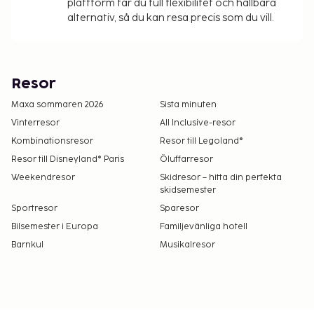
plattform får du full flexibilitet och hållbara
alternativ, så du kan resa precis som du vill.
Resor
Maxa sommaren 2026
Sista minuten
Vinterresor
All Inclusive-resor
Kombinationsresor
Resor till Legoland®
Resor till Disneyland® Paris
Öluffarresor
Weekendresor
Skidresor – hitta din perfekta
skidsemester
Sportresor
Sparesor
Bilsemester i Europa
Familjevänliga hotell
Barnkul
Musikalresor