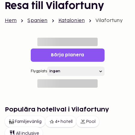
Resa till Vilafortuny
Hem
Spanien
Katalonien
Vilafortuny
Börja planera
Flygplats
Populära hotellval i Vilafortuny
Familjevänlig
4+ hotell
Pool
All inclusive