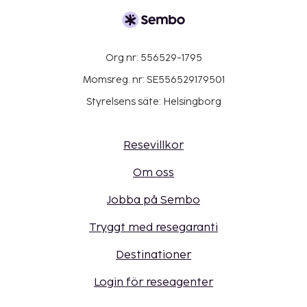
Org nr: 556529-1795
Momsreg. nr: SE556529179501
Styrelsens säte: Helsingborg
Resevillkor
Om oss
Jobba på Sembo
Tryggt med resegaranti
Destinationer
Login för reseagenter