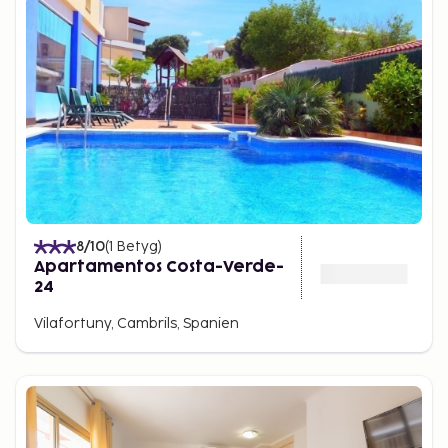
8
/10
(
1
Betyg
)
Apartamentos Costa-Verde-
24
Vilafortuny, Cambrils, Spanien