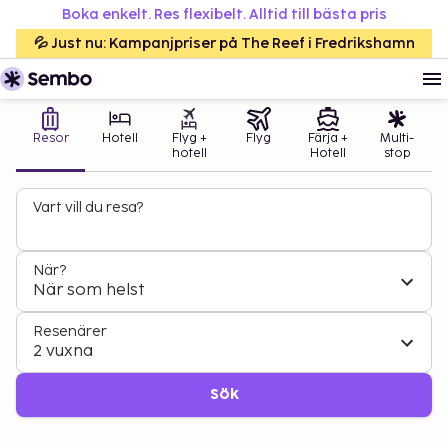
Boka enkelt. Res flexibelt. Alltid till bästa pris
💦 Just nu: Kampanjpriser på The Reef i Fredrikshamn
Resor
Hotell
Flyg +
Flyg
Färja +
Multi-
hotell
Hotell
stop
Vart vill du resa?
När?
När som helst
Resenärer
2 vuxna
Sök