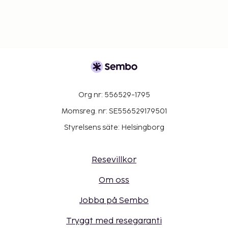
Org nr: 556529-1795
Momsreg. nr: SE556529179501
Styrelsens säte: Helsingborg
Resevillkor
Om oss
Jobba på Sembo
Tryggt med resegaranti