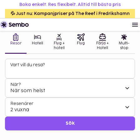
Boka enkelt. Res flexibelt. Alltid till bästa pris
💦 Just nu: Kampanjpriser på The Reef i Fredrikshamn
Resor
Hotell
Flyg +
Flyg
Färja +
Multi-
hotell
Hotell
stop
Vart vill du resa?
När?
När som helst
Resenärer
2 vuxna
Sök