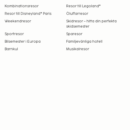
Kombinationsresor
Resor till Legoland®
Resor till Disneyland® Paris
Öluffarresor
Weekendresor
Skidresor – hitta din perfekta
skidsemester
Sportresor
Sparesor
Bilsemester i Europa
Familjevänliga hotell
Barnkul
Musikalresor