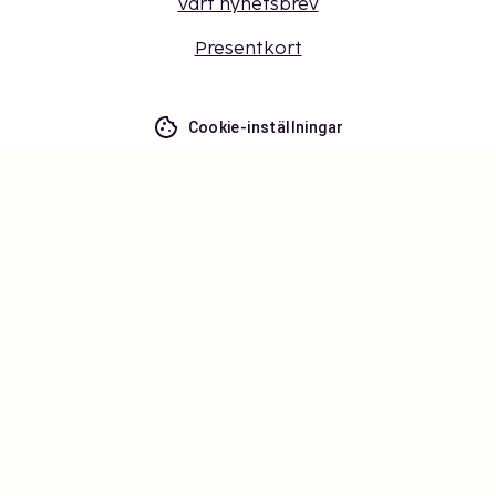
vårt nyhetsbrev
Presentkort
Cookie-inställningar
Missa inget – få de senaste
uppdateringarna
Håll dig uppdaterad med det senaste från oss! Få
reseinspiration, tips och tillgång till exklusiva
erbjudanden.
Prenumerera