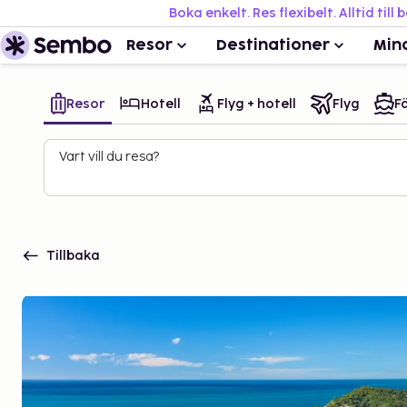
Boka enkelt. Res flexibelt. Alltid till 
Resor
Destinationer
Min
Resor
Hotell
Flyg + hotell
Flyg
Fä
Vart vill du resa?
Tillbaka