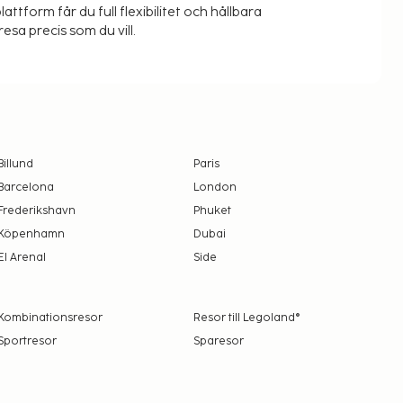
lattform får du full flexibilitet och hållbara
resa precis som du vill.
Billund
Paris
Barcelona
London
Frederikshavn
Phuket
Köpenhamn
Dubai
El Arenal
Side
Kombinationsresor
Resor till Legoland®
Sportresor
Sparesor