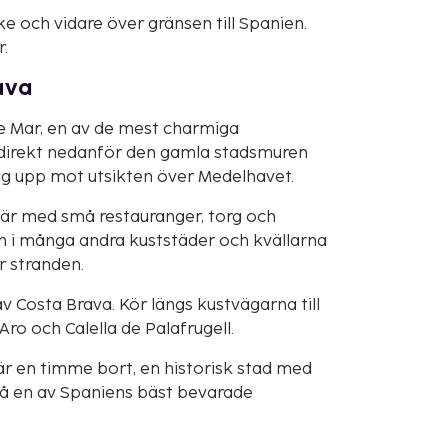
e och vidare över gränsen till Spanien.
.
ava
e Mar, en av de mest charmiga
 direkt nedanför den gamla stadsmuren
 sig upp mot utsikten över Medelhavet.
är med små restauranger, torg och
n i många andra kuststäder och kvällarna
r stranden.
 Costa Brava. Kör längs kustvägarna till
ro och Calella de Palafrugell.
efär en timme bort, en historisk stad med
så en av Spaniens bäst bevarade