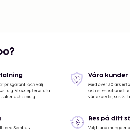
bo?
etalning
Våra kunder 
 prisgaranti och välj
Med över 30 års erfa
st dig. Vi accepterar alla
och internationellt 
 säker och smidig
vår expertis, särskilt 
g
Res på ditt s
elt med Sembos
Välj bland mängder a