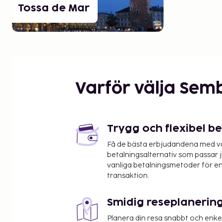
Tossa de Mar
Varför välja Sem
Trygg och flexibel b
Få de bästa erbjudandena med vår
betalningsalternativ som passar ju
vanliga betalningsmetoder för en
transaktion.
Smidig reseplanerin
Planera din resa snabbt och enk