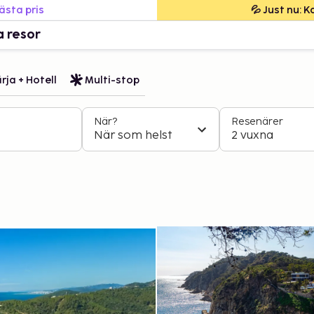
bästa pris
💦 Just nu: 
a resor
rja + Hotell
Multi-stop
När?
Resenärer
När som helst
2 vuxna