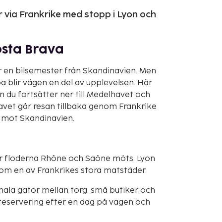
r via Frankrike med stopp i Lyon och
osta Brava
r en bilsemester från Skandinavien. Men
 blir vägen en del av upplevelsen. Här
 du fortsätter ner till Medelhavet och
avet går resan tillbaka genom Frankrike
t mot Skandinavien.
där floderna Rhône och Saône möts. Lyon
som en av Frankrikes stora matstäder.
smala gator mellan torg, små butiker och
 uteservering efter en dag på vägen och