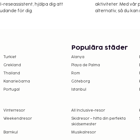
-reseassistent, hjälpa dig att
aktiviteter. Med vår p
judande för dig.
alternativ, så du kan 
Populära städer
Turkiet
Alanya
Grekland
Playa de Palma
Thailand
Rom
Kanarieöarna
Göteborg
Portugal
Istanbul
Vinterresor
All Inclusive-resor
Weekendresor
Skidresor – hitta din perfekta
skidsemester
Barnkul
Musikalresor