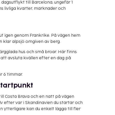
dagsutflykt till Barcelona, ungefär 1
s livliga kvarter, marknader och
rut igen genom Frankrike. På vägen hem
en klar alpsjö omgiven av berg.
ärgglada hus och små broar. Här finns
att avsluta kvällen efter en dag på
är 6 timmar.
startpunkt
till Costa Brava och en natt på vägen
lv efter var i Skandinavien du startar och
an ytterligare kan du enkelt lägga till fler