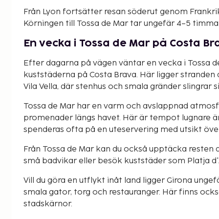
Från Lyon fortsätter resan söderut genom Frankrik
Körningen till Tossa de Mar tar ungefär 4–5 timmar
En vecka i Tossa de Mar på Costa Br
Efter dagarna på vägen väntar en vecka i Tossa d
kuststäderna på Costa Brava. Här ligger stranden
Vila Vella, där stenhus och smala gränder slingrar
Tossa de Mar har en varm och avslappnad atmosf
promenader längs havet. Här är tempot lugnare ä
spenderas ofta på en uteservering med utsikt öve
Från Tossa de Mar kan du också upptäcka resten av
små badvikar eller besök kuststäder som Platja d'A
Vill du göra en utflykt inåt land ligger Girona ung
smala gator, torg och restauranger. Här finns ock
stadskärnor.