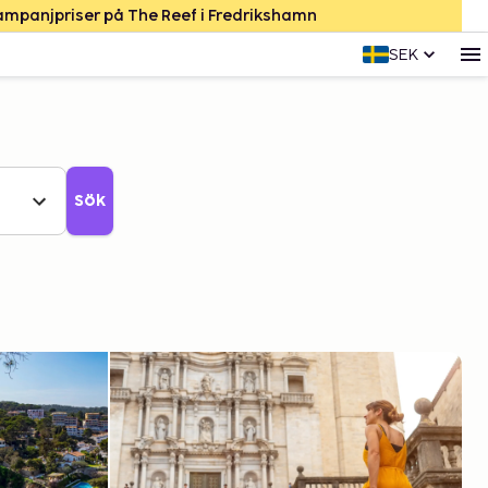
Kampanjpriser på The Reef i Fredrikshamn
SEK
Sök