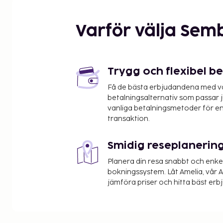
Varför välja Sem
Trygg och flexibel b
Få de bästa erbjudandena med vår
betalningsalternativ som passar ju
vanliga betalningsmetoder för en
transaktion.
Smidig reseplanerin
Planera din resa snabbt och enk
bokningssystem. Låt Amelia, vår AI
jämföra priser och hitta bäst erb