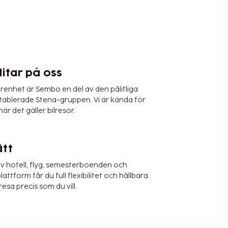
litar på oss
renhet är Sembo en del av den pålitliga
etablerade Stena-gruppen. Vi är kända för
när det gäller bilresor.
ätt
v hotell, flyg, semesterboenden och
lattform får du full flexibilitet och hållbara
resa precis som du vill.