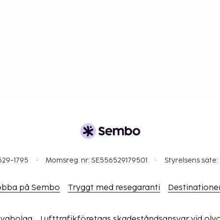
529-1795
Momsreg. nr: SE556529179501
Styrelsens säte:
obba på Sembo
Tryggt med resegaranti
Destinatione
flygbolag
Lufttrafikföretags skadeståndsansvar vid oly