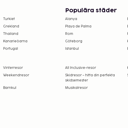
Populära städer
Turkiet
Alanya
Grekland
Playa de Palma
Thailand
Rom
Kanarieöarna
Göteborg
Portugal
Istanbul
Vinterresor
All Inclusive-resor
Weekendresor
Skidresor – hitta din perfekta
skidsemester
Barnkul
Musikalresor