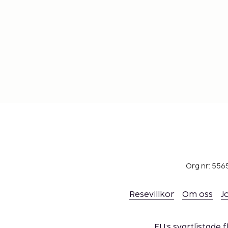
Org nr: 556
Resevillkor
Om oss
J
EU:s svartlistade 