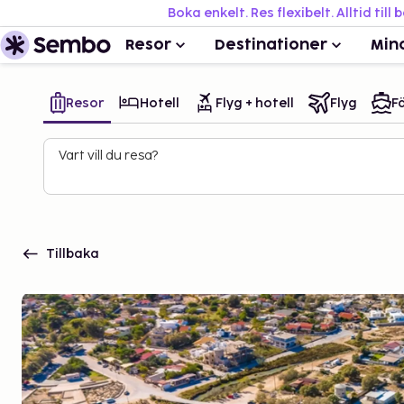
Boka enkelt. Res flexibelt. Alltid till 
Resor
Destinationer
Min
Resor
Hotell
Flyg + hotell
Flyg
Fä
Vart vill du resa?
Tillbaka