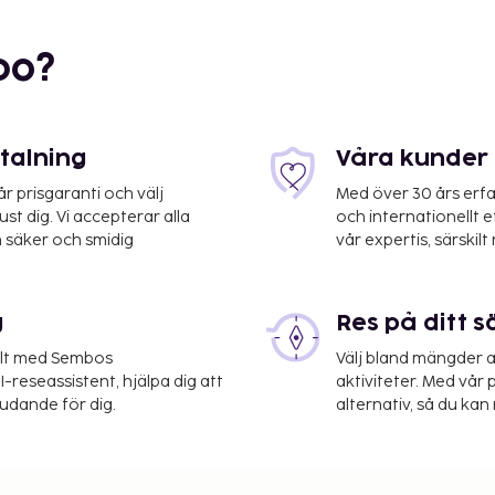
bo?
etalning
Våra kunder 
 prisgaranti och välj
Med över 30 års erfa
st dig. Vi accepterar alla
och internationellt 
 säker och smidig
vår expertis, särskilt 
g
Res på ditt s
elt med Sembos
Välj bland mängder a
-reseassistent, hjälpa dig att
aktiviteter. Med vår p
judande för dig.
alternativ, så du kan 