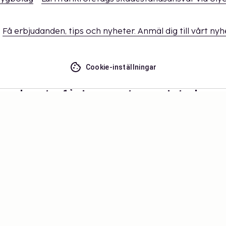
Få erbjudanden, tips och nyheter. Anmäl dig till vårt ny
Cookie-inställningar
ssa inget – få de senaste uppdateringa
 dig uppdaterad med det senaste från oss! Få reseinspira
tips och tillgång till exklusiva erbjudanden.
Prenumerera
©
2026
Stena Line Travel Group AB