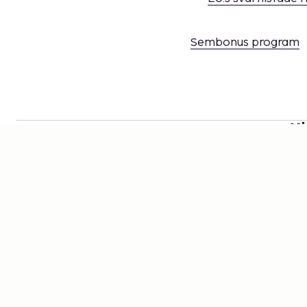
Sembonus program
Mi
Håll