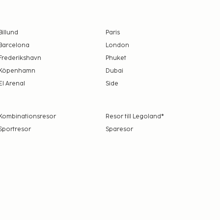
Billund
Paris
Barcelona
London
Frederikshavn
Phuket
Köpenhamn
Dubai
El Arenal
Side
Kombinationsresor
Resor till Legoland®
Sportresor
Sparesor