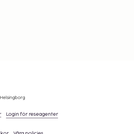
 Helsingborg
r
Login för reseagenter
ckor
Våra policies