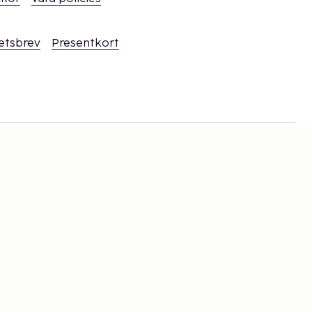
hetsbrev
Presentkort
rna
tion,