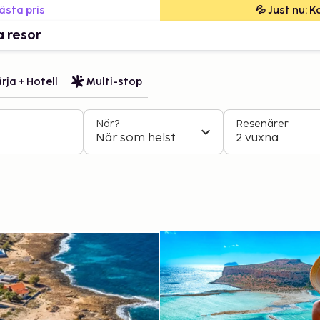
bästa pris
💦 Just nu: 
a resor
rja + Hotell
Multi-stop
När?
Resenärer
När som helst
2 vuxna