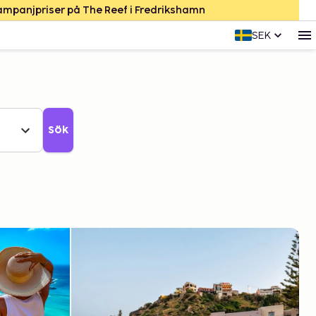
Kampanjpriser på The Reef i Fredrikshamn
SEK
Sök