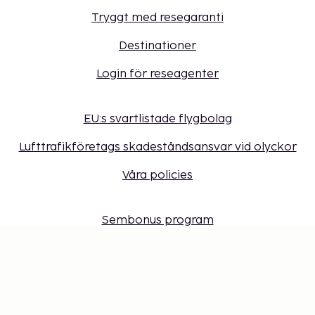
Tryggt med resegaranti
Destinationer
Login för reseagenter
EU:s svartlistade flygbolag
Lufttrafikföretags skadeståndsansvar vid olyckor
Våra policies
Sembonus program
Få erbjudanden, tips och nyheter. Anmäl dig till
vårt nyhetsbrev
Presentkort