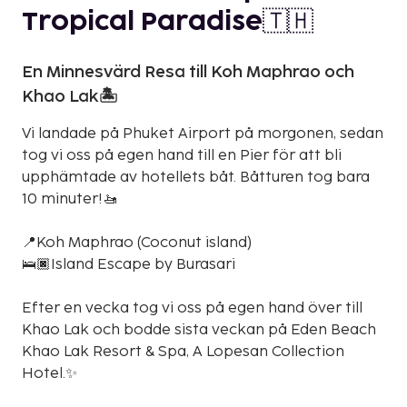
Tropical Paradise🇹🇭
En Minnesvärd Resa till Koh Maphrao och
Khao Lak🏝️
Vi landade på Phuket Airport på morgonen, sedan
tog vi oss på egen hand till en Pier för att bli
upphämtade av hotellets båt. Båtturen tog bara
10 minuter!🚤
📍Koh Maphrao (Coconut island)
🛌🏿Island Escape by Burasari
Efter en vecka tog vi oss på egen hand över till
Khao Lak och bodde sista veckan på Eden Beach
Khao Lak Resort & Spa, A Lopesan Collection
Hotel.✨