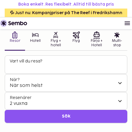
Boka enkelt. Res flexibelt. Alltid till bästa pris
💦 Just nu: Kampanjpriser på The Reef i Fredrikshamn
Resor
Hotell
Flyg +
Flyg
Färja +
Multi-
hotell
Hotell
stop
Vart vill du resa?
När?
När som helst
Resenärer
2 vuxna
Sök