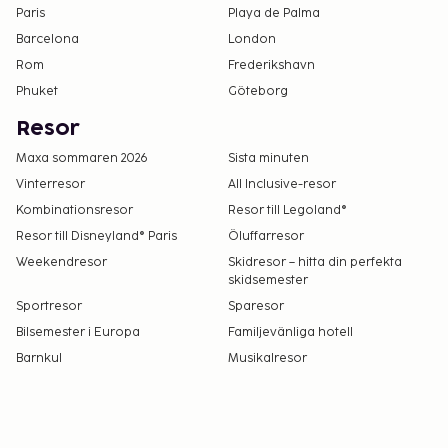
Paris
Playa de Palma
Barcelona
London
Rom
Frederikshavn
Phuket
Göteborg
Resor
Maxa sommaren 2026
Sista minuten
Vinterresor
All Inclusive-resor
Kombinationsresor
Resor till Legoland®
Resor till Disneyland® Paris
Öluffarresor
Weekendresor
Skidresor – hitta din perfekta
skidsemester
Sportresor
Sparesor
Bilsemester i Europa
Familjevänliga hotell
Barnkul
Musikalresor