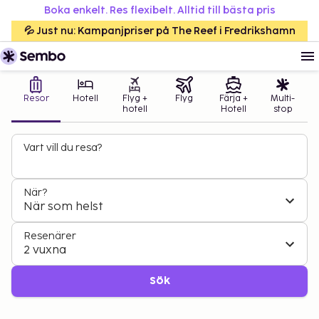
Boka enkelt. Res flexibelt. Alltid till bästa pris
💦 Just nu: Kampanjpriser på The Reef i Fredrikshamn
Resor
Hotell
Flyg +
Flyg
Färja +
Multi-
hotell
Hotell
stop
Vart vill du resa?
När?
När som helst
Resenärer
2 vuxna
Sök