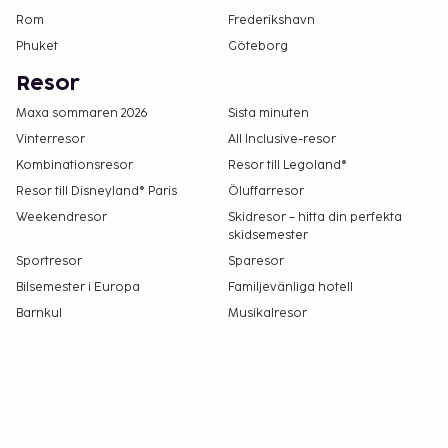
Rom
Frederikshavn
Phuket
Göteborg
Resor
Maxa sommaren 2026
Sista minuten
Vinterresor
All Inclusive-resor
Kombinationsresor
Resor till Legoland®
Resor till Disneyland® Paris
Öluffarresor
Weekendresor
Skidresor – hitta din perfekta
skidsemester
Sportresor
Sparesor
Bilsemester i Europa
Familjevänliga hotell
Barnkul
Musikalresor