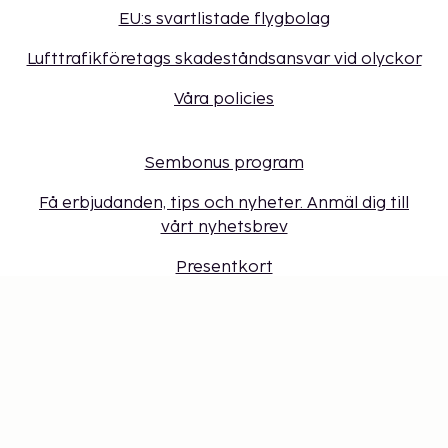
EU:s svartlistade flygbolag
Lufttrafikföretags skadeståndsansvar vid olyckor
Våra policies
Sembonus program
Få erbjudanden, tips och nyheter. Anmäl dig till
vårt nyhetsbrev
Presentkort
Cookie-inställningar
Missa inget – få de senaste
uppdateringarna
Håll dig uppdaterad med det senaste från oss! Få