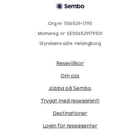
Org nr: 556529-1795
Momsreg. nr: SE556529179501
Styrelsens säte: Helsingborg
Resevillkor
Om oss
Jobba på Sembo
Tryggt med resegaranti
Destinationer
Login för reseagenter