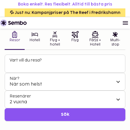
Boka enkelt. Res flexibelt. Alltid till bästa pris
💦 Just nu: Kampanjpriser på The Reef i Fredrikshamn
Resor
Hotell
Flyg +
Flyg
Färja +
Multi-
hotell
Hotell
stop
Vart vill du resa?
När?
När som helst
Resenärer
2 vuxna
Sök