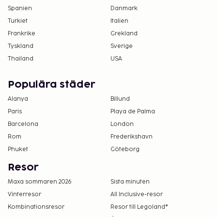
Spanien
Danmark
Turkiet
Italien
Frankrike
Grekland
Tyskland
Sverige
Thailand
USA
Populära städer
Alanya
Billund
Paris
Playa de Palma
Barcelona
London
Rom
Frederikshavn
Phuket
Göteborg
Resor
Maxa sommaren 2026
Sista minuten
Vinterresor
All Inclusive-resor
Kombinationsresor
Resor till Legoland®