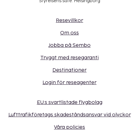
Styrelsens säte: Helsingborg
Resevillkor
Om oss
Jobba på Sembo
Tryggt med resegaranti
Destinationer
Login för reseagenter
EU:s svartlistade flygbolag
Lufttrafikföretags skadeståndsansvar vid olyckor
Våra policies