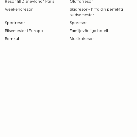
Resor till Disneyland® Paris
Öluffarresor
Weekendresor
Skidresor – hitta din perfekta
skidsemester
Sportresor
Sparesor
Bilsemester i Europa
Familjevänliga hotell
Barnkul
Musikalresor