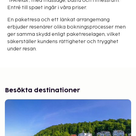
"IFArelax", med massage, bastu och fitnessrum.
Entré till spaet ingår i våra priser.
En paketresa och ett länkat arrangemang
erbjuder resenärer olika bokningsprocesser men
ger samma skydd enligt paketreselagen, vilket
säkerställer kundens rättigheter och trygghet
under resan.
Besökta destinationer