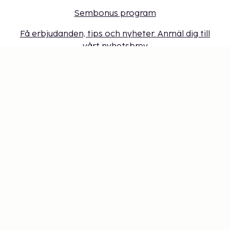
Sembonus program
Få erbjudanden, tips och nyheter. Anmäl dig till
vårt nyhetsbrev
Presentkort
Cookie-inställningar
Missa inget – få de senaste
uppdateringarna
Håll dig uppdaterad med det senaste från oss! Få
reseinspiration, tips och tillgång till exklusiva
erbjudanden.
Prenumerera