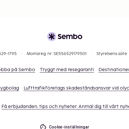
529-1795
Momsreg. nr: SE556529179501
Styrelsens säte:
obba på Sembo
Tryggt med resegaranti
Destinatione
flygbolag
Lufttrafikföretags skadeståndsansvar vid oly
Få erbjudanden, tips och nyheter. Anmäl dig till vårt ny
Cookie-inställningar