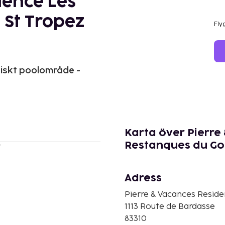
dence Les
 St Tropez
Fly
tiskt poolområde -
Karta över Pierre
Restanques du Gol
r
Adress
Pierre & Vacances Reside
1113 Route de Bardasse
83310