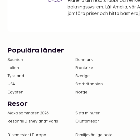
Slutstädning ingår. Köksstädning utförs av gästen. 
Planera din resa snabbt och enk
bokningssystem. Låt Amelia, vår AI
Handdukar ingår. Turistskatt/miljöavgift betalas p
jämföra priser och hitta bäst erb
3 våningar, hiss.
Frinätter
Ankomst
Populära länder
Veckovistelse och fasta ankomstdagar (vanligen l
Spanien
Danmark
juli och augusti. Övrig tid vanligen min. 2-4 nätter
Italien
Frankrike
kan ändras löpande. Incheckningstid: 17:00, utcheck
Tyskland
Sverige
USA
Storbritannien
Egypten
Norge
Resor
Maxa sommaren 2026
Sista minuten
Resor till Disneyland® Paris
Öluffarresor
Bilsemester i Europa
Familjevänliga hotell