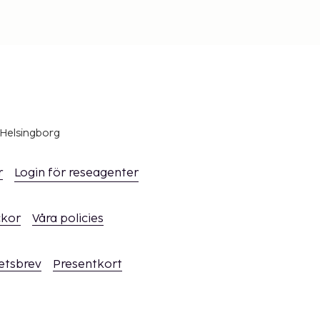
 Helsingborg
r
Login för reseagenter
ckor
Våra policies
hetsbrev
Presentkort