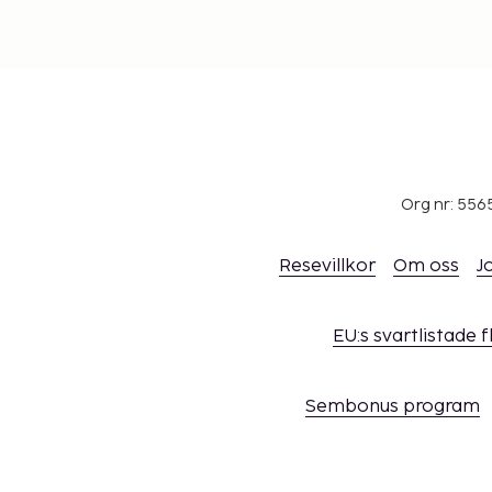
Org nr: 556
Resevillkor
Om oss
J
EU:s svartlistade 
Sembonus program