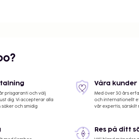
 är Comfort-paketet
o-kaffemaskin, en hårtork
 Internet, ugn,
c. Balkong eller terrass.
bo?
, solstolar, tennis,
etalning
Våra kunder 
 prisgaranti och välj
Med över 30 års erfa
st dig. Vi accepterar alla
och internationellt 
 säker och smidig
vår expertis, särskilt 
r mot avgift, € 12/dag.
g
Res på ditt s