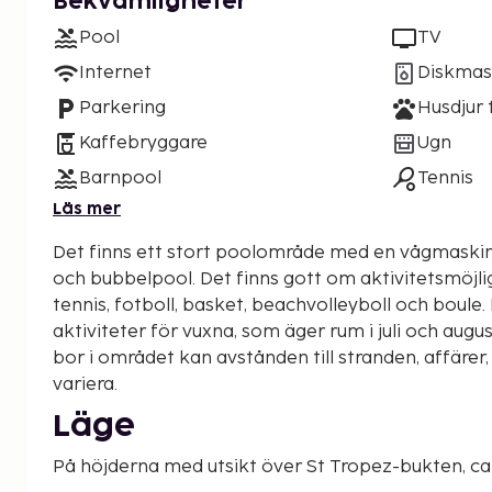
Bekvämligheter
Pool
TV
Internet
Diskmas
Parkering
Husdjur t
Kaffebryggare
Ugn
Barnpool
Tennis
Läs mer
Det finns ett stort poolområde med en vågmaskin
och bubbelpool. Det finns gott om aktivitetsmöjli
tennis, fotboll, basket, beachvolleyboll och boule.
aktiviteter för vuxna, som äger rum i juli och augusti. Beroende på va
bor i området kan avstånden till stranden, affärer
variera.
Läge
På höjderna med utsikt över St Tropez-bukten, ca