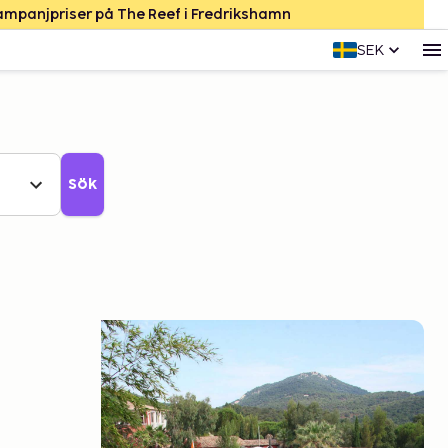
Kampanjpriser på The Reef i Fredrikshamn
SEK
Sök