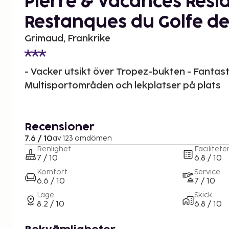
Pierre & Vacances Resi
Restanques du Golfe de
Grimaud, Frankrike
- Vacker utsikt över Tropez-bukten - Fantas
Multisportområden och lekplatser på plats
Recensioner
7.6 / 10
av 123 omdömen
Renlighet
Facilitete
7 / 10
6.8 / 10
Komfort
Service
6.6 / 10
7 / 10
Läge
Skick
8.2 / 10
6.8 / 10