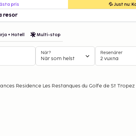
bästa pris
💦 Just nu: 
a resor
rja + Hotell
Multi-stop
När?
Resenärer
När som helst
2 vuxna
cances Residence Les Restanques du Golfe de St Tropez