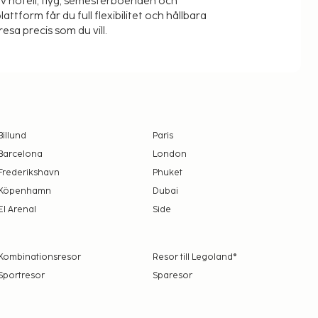
v hotell, flyg, semesterboenden och
lattform får du full flexibilitet och hållbara
resa precis som du vill.
Billund
Paris
Barcelona
London
Frederikshavn
Phuket
Köpenhamn
Dubai
El Arenal
Side
Kombinationsresor
Resor till Legoland®
Sportresor
Sparesor