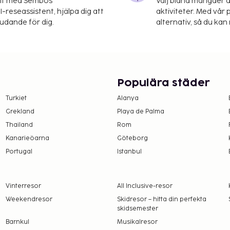
Sänglinne ingår.
elt med Sembos
Välj bland mängder a
-reseassistent, hjälpa dig att
aktiviteter. Med vår p
å plats. Deposition € 200.
judande för dig.
alternativ, så du kan 
Populära städer
ördag) förekommer i juni,
Turkiet
Alanya
s vistelse. Ankomstregler
Grekland
Playa de Palma
ningstid: 10:00.
Thailand
Rom
Kanarieöarna
Göteborg
Portugal
Istanbul
Vinterresor
All Inclusive-resor
Weekendresor
Skidresor – hitta din perfekta
skidsemester
Barnkul
Musikalresor