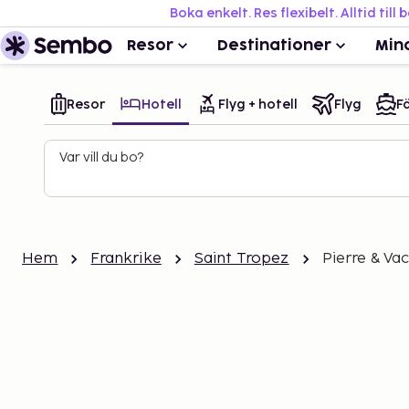
Boka enkelt. Res flexibelt. Alltid till 
Resor
Destinationer
Min
Resor
Hotell
Flyg + hotell
Flyg
Fä
Var vill du bo?
Hem
Frankrike
Saint Tropez
Pierre & Va