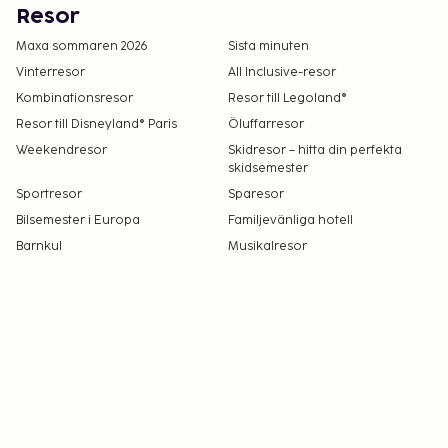
Resor
Maxa sommaren 2026
Sista minuten
Vinterresor
All Inclusive-resor
Kombinationsresor
Resor till Legoland®
Resor till Disneyland® Paris
Öluffarresor
Weekendresor
Skidresor – hitta din perfekta
skidsemester
Sportresor
Sparesor
Bilsemester i Europa
Familjevänliga hotell
Barnkul
Musikalresor