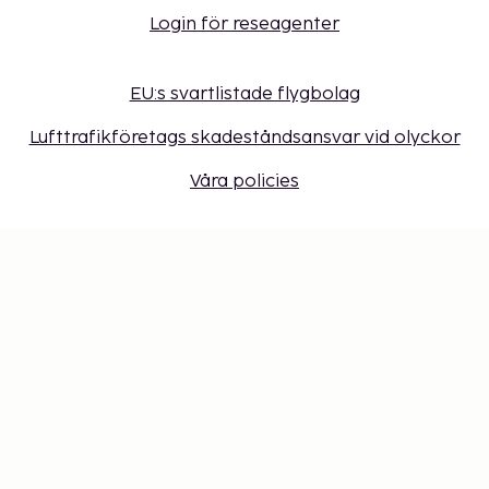
Login för reseagenter
EU:s svartlistade flygbolag
Lufttrafikföretags skadeståndsansvar vid olyckor
Våra policies
Sembonus program
Få erbjudanden, tips och nyheter. Anmäl dig till
vårt nyhetsbrev
Presentkort
Cookie-inställningar