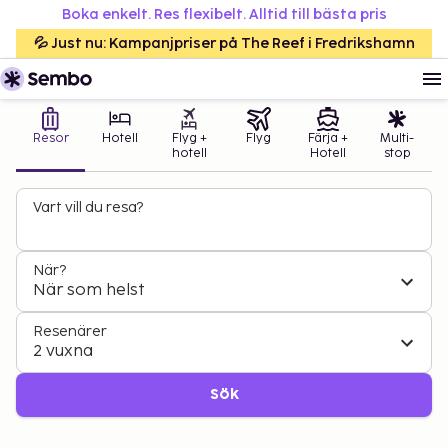
Boka enkelt. Res flexibelt. Alltid till bästa pris
💦 Just nu: Kampanjpriser på The Reef i Fredrikshamn
Resor
Hotell
Flyg +
Flyg
Färja +
Multi-
hotell
Hotell
stop
Vart vill du resa?
När?
När som helst
Resenärer
2 vuxna
Sök