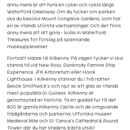
ännu mera är att hyra en cykel och cykla längs
Waterford Greenway. Om du tycker om parken
ska du besöka Mount Congreve Gardens, som har
en av Irlands största växtsamlingar. Och det finns
ännu mera att att göra - kolla in Waterford
Treasures för förslag på spännande
museiupplevelser.
Fortsätt vidare till Kilkenny. På vägen tycker vi ska
stanna till vid New Ross, Dunbrody Famine Ship
Experience, JFK Arboretum eller Hook
Lighthouse. I Kilkenny stannar du i två nätter.
Besök Smithwick’s och njut av ett glas av Irlands
mest populära öl, Guiness. Kilkenny är
genomsyrad av historia. Ta en guidad tur till det
800 år gamla Kilkenny Castle och de omgivande
trädgårdarna och parkerna. Utforska museet
Medieval Mile och St. Canice's Cathedral & Round
Tower, där du har stadens bästa utsikt.