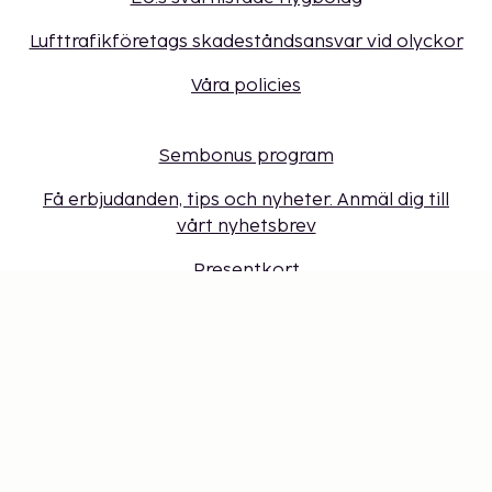
Lufttrafikföretags skadeståndsansvar vid olyckor
Våra policies
Sembonus program
Få erbjudanden, tips och nyheter. Anmäl dig till
vårt nyhetsbrev
Presentkort
Cookie-inställningar
Missa inget – få de senaste
uppdateringarna
Håll dig uppdaterad med det senaste från oss! Få
reseinspiration, tips och tillgång till exklusiva