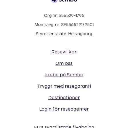
Org nr: 556529-1795
Momsreg. nr: SE556529179501
Styrelsens säte: Helsingborg
Resevillkor
Om oss
Jobba på Sembo
Tryggt med resegaranti
Destinationer
Login för reseagenter
EU:s svartlistade flygbolag