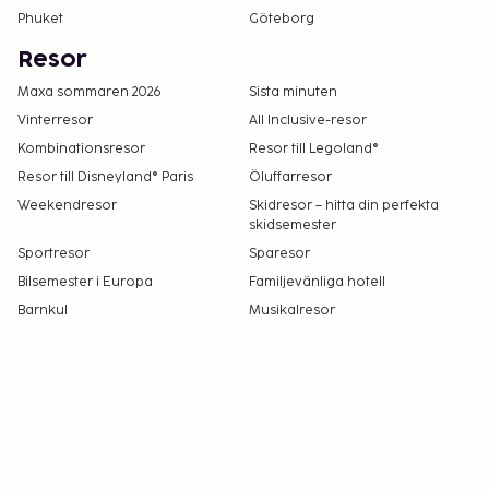
Phuket
Göteborg
Resor
Maxa sommaren 2026
Sista minuten
Vinterresor
All Inclusive-resor
Kombinationsresor
Resor till Legoland®
Resor till Disneyland® Paris
Öluffarresor
Weekendresor
Skidresor – hitta din perfekta
skidsemester
Sportresor
Sparesor
Bilsemester i Europa
Familjevänliga hotell
Barnkul
Musikalresor