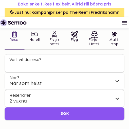
Boka enkelt. Res flexibelt. Alltid till bästa pris
💦 Just nu: Kampanjpriser på The Reef i Fredrikshamn
Resor
Hotell
Flyg +
Flyg
Färja +
Multi-
hotell
Hotell
stop
Vart vill du resa?
När?
När som helst
Resenärer
2 vuxna
Sök