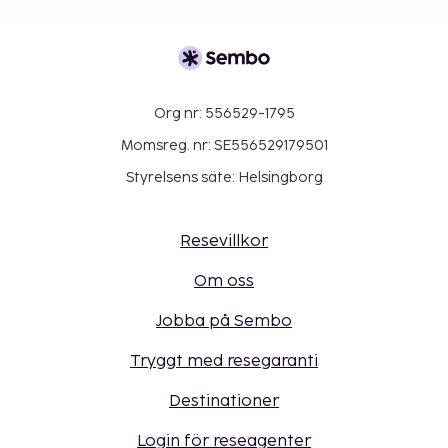
Org nr: 556529-1795
Momsreg. nr: SE556529179501
Styrelsens säte: Helsingborg
Resevillkor
Om oss
Jobba på Sembo
Tryggt med resegaranti
Destinationer
Login för reseagenter