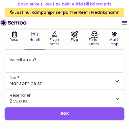
Boka enkelt. Res flexibelt. Alltid till bästa pris
💦 Just nu: Kampanjpriser på The Reef i Fredrikshamn
Resor
Hotell
Flyg +
Flyg
Färja +
Multi-
hotell
Hotell
stop
Var vill du bo?
När?
När som helst
Resenärer
2 vuxna
Sök