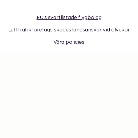
EU:s svartlistade flygbolag
Lufttrafikföretags skadeståndsansvar vid olyckor
Våra policies
Sembonus program
Få erbjudanden, tips och nyheter. Anmäl dig till
vårt nyhetsbrev
Presentkort
Cookie-inställningar
Missa inget – få de senaste