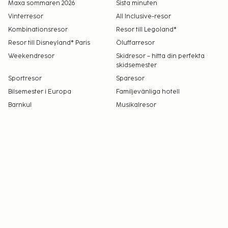
Maxa sommaren 2026
Sista minuten
Vinterresor
All Inclusive-resor
Kombinationsresor
Resor till Legoland®
Resor till Disneyland® Paris
Öluffarresor
Weekendresor
Skidresor – hitta din perfekta
skidsemester
Sportresor
Sparesor
Bilsemester i Europa
Familjevänliga hotell
Barnkul
Musikalresor