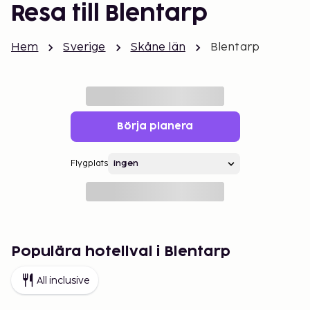
Resa till Blentarp
Hem
Sverige
Skåne län
Blentarp
Börja planera
Flygplats
Populära hotellval i Blentarp
All inclusive