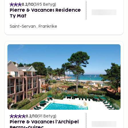
8.2
/10
(
395
Betyg
)
Pierre & Vacances Residence
Ty Mat
Saint-Servan , Frankrike
8.2
/10
(
91
Betyg
)
Pierre & Vacances l'Archipel
Perros-Guirec