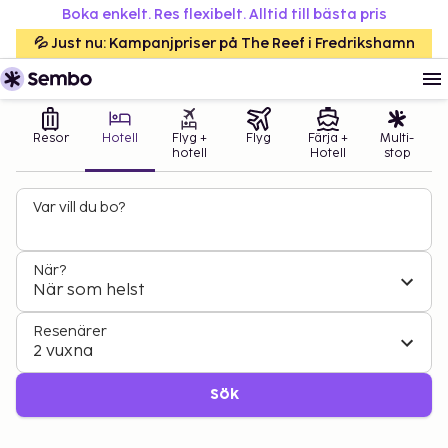
Boka enkelt. Res flexibelt. Alltid till bästa pris
💦 Just nu: Kampanjpriser på The Reef i Fredrikshamn
Resor
Hotell
Flyg +
Flyg
Färja +
Multi-
hotell
Hotell
stop
Var vill du bo?
När?
När som helst
Resenärer
2 vuxna
Sök