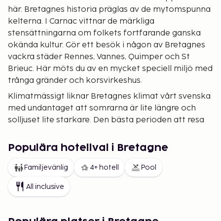
här. Bretagnes historia präglas av de mytomspunna
kelterna. I Carnac vittnar de märkliga
stensättningarna om folkets fortfarande ganska
okända kultur. Gör ett besök i någon av Bretagnes
vackra städer Rennes, Vannes, Quimper och St
Brieuc. Här möts du av en mycket speciell miljö med
trånga gränder och korsvirkeshus.
Klimatmässigt liknar Bretagnes klimat vårt svenska
med undantaget att somrarna är lite längre och
solljuset lite starkare. Den bästa perioden att resa
hit är under badsäsongen från början av juni till
början av september. Loirefloden utgör en
Populära hotellval i Bretagne
klimatgräns och söder om denna är vädret generellt
sett stabilare med varmt och soligt väder från
Familjevänlig
4+ hotell
Pool
början av maj till mitten av september.
All inclusive