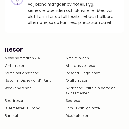
Välj bland mängder av hotell, flyg,
semesterboenden och aktiviteter. Med vår
plattform får du full flexibilitet och hållbara
alternativ, så du kan resa precis som du vill.
Resor
Maxa sommaren 2026
Sista minuten
Vinterresor
All Inclusive-resor
Kombinationsresor
Resor till Legoland®
Resor till Disneyland® Paris
Öluffarresor
Weekendresor
Skidresor – hitta din perfekta
skidsemester
Sportresor
Sparesor
Bilsemester i Europa
Familjevänliga hotell
Barnkul
Musikalresor