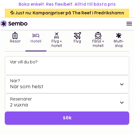
Boka enkelt. Res flexibelt. Alltid till bästa pris
💦 Just nu: Kampanjpriser på The Reef i Fredrikshamn
Resor
Hotell
Flyg +
Flyg
Färja +
Multi-
hotell
Hotell
stop
Var vill du bo?
När?
När som helst
Resenärer
2 vuxna
Sök