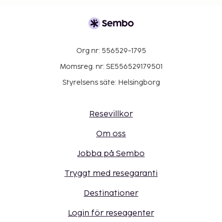
Org nr: 556529-1795
Momsreg. nr: SE556529179501
Styrelsens säte: Helsingborg
Resevillkor
Om oss
Jobba på Sembo
Tryggt med resegaranti
Destinationer
Login för reseagenter