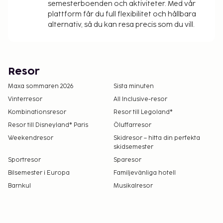
semesterboenden och aktiviteter. Med vår
plattform får du full flexibilitet och hållbara
alternativ, så du kan resa precis som du vill.
Resor
Maxa sommaren 2026
Sista minuten
Vinterresor
All Inclusive-resor
Kombinationsresor
Resor till Legoland®
Resor till Disneyland® Paris
Öluffarresor
Weekendresor
Skidresor – hitta din perfekta
skidsemester
Sportresor
Sparesor
Bilsemester i Europa
Familjevänliga hotell
Barnkul
Musikalresor