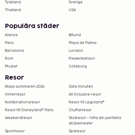
Tyskland
Sverige
Thailand
USA
Populära städer
Alanya
Billund
Paris
Playa de Palma
Barcelona
London
Rom
Frederikshavn
Phuket
Göteborg
Resor
Maxa sommaren 2026
Sista minuten
Vinterresor
All Inclusive-resor
Kombinationsresor
Resor till Legoland®
Resor till Disneyland® Paris
Öluffarresor
Weekendresor
Skidresor – hitta din perfekta
skidsemester
Sportresor
Sparesor