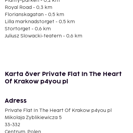
Planty-parken - 0,2 km
Royal Road - 0,3 km
Florianskagatan - 0,5 km
Lilla marknadstorget - 0,5 km
Stortorget - 0,6 km
Juliusz Slowacki-teatern - 0,6 km
Lost Souls Alley - 0,7 km
St. Marias basilika - 0,7 km
Apoteksmuseet - 0,7 km
Rynek Underground - 0,7 km
Jan Matejko-huset - 0,7 km
Karta över Private Flat In The Heart
Klädesmarknaden - 0,7 km
Of Krakow p4you pl
Sukiennices galleri för polsk 1800-talskonst - 0,8 km
St. Francis of Assisi kyrka och kloster - 0,8 km
Stadshustornet - 0,8 km
Adress
Den största flygplatsen i närheten är Kraków John
Private Flat In The Heart Of Krakow p4you pl
Paul II Intl. Airport (KRK), Kraków, Polen - 16,5 km
Mikolaja Zyblikiewicza 5
33-332
Passa på att dra nytta av bland annat gratis wi-fi,
Centrum, Polen