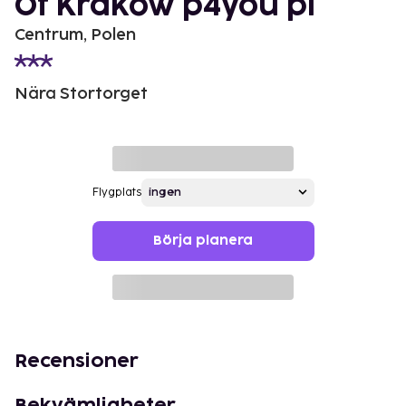
Of Krakow p4you pl
Centrum, Polen
Nära Stortorget
Flygplats
Börja planera
Recensioner
Bekvämligheter