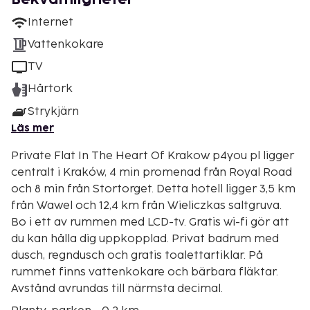
Internet
Vattenkokare
TV
Hårtork
Strykjärn
Läs mer
Private Flat In The Heart Of Krakow p4you pl ligger
centralt i Kraków, 4 min promenad från Royal Road
och 8 min från Stortorget. Detta hotell ligger 3,5 km
från Wawel och 12,4 km från Wieliczkas saltgruva.
Bo i ett av rummen med LCD-tv. Gratis wi-fi gör att
du kan hålla dig uppkopplad. Privat badrum med
dusch, regndusch och gratis toalettartiklar. På
rummet finns vattenkokare och bärbara fläktar.
Avstånd avrundas till närmsta decimal.