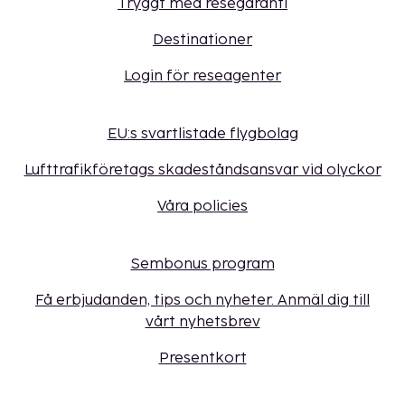
Tryggt med resegaranti
Destinationer
Login för reseagenter
EU:s svartlistade flygbolag
Lufttrafikföretags skadeståndsansvar vid olyckor
Våra policies
Sembonus program
Få erbjudanden, tips och nyheter. Anmäl dig till
vårt nyhetsbrev
Presentkort