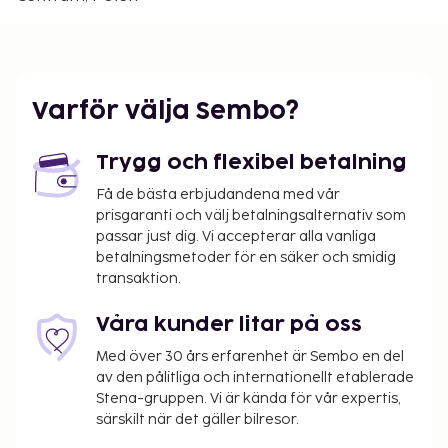
shopping på boendet och en tv i allmänt utrymme.
Kontaktfri incheckning och kontaktfri
utcheckning är tillgängliga.
Varför välja Sembo?
Trygg och flexibel betalning
Få de bästa erbjudandena med vår
prisgaranti och välj betalningsalternativ som
passar just dig. Vi accepterar alla vanliga
betalningsmetoder för en säker och smidig
transaktion.
Våra kunder litar på oss
Med över 30 års erfarenhet är Sembo en del
av den pålitliga och internationellt etablerade
Stena-gruppen. Vi är kända för vår expertis,
särskilt när det gäller bilresor.