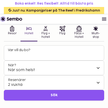
Boka enkelt. Res flexibelt. Alltid till bästa pris
💦 Just nu: Kampanjpriser på The Reef i Fredrikshamn
Resor
Hotell
Flyg +
Flyg
Färja +
Multi-
hotell
Hotell
stop
Var vill du bo?
När?
När som helst
Resenärer
2 vuxna
Sök