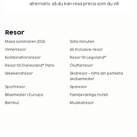
alternativ, så du kan resa precis som du vill.
Resor
Maxa sommaren 2026
Sista minuten
Vinterresor
All Inclusive-resor
Kombinationsresor
Resor till Legoland®
Resor till Disneyland® Paris
Öluffarresor
Weekendresor
Skidresor – hitta din perfekta
skidsemester
Sportresor
Sparesor
Bilsemester i Europa
Familjevänliga hotell
Barnkul
Musikalresor