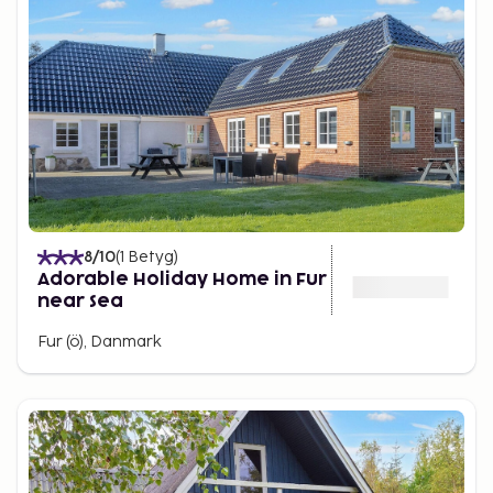
8
/10
(
1
Betyg
)
Adorable Holiday Home in Fur
near Sea
Fur (ö), Danmark