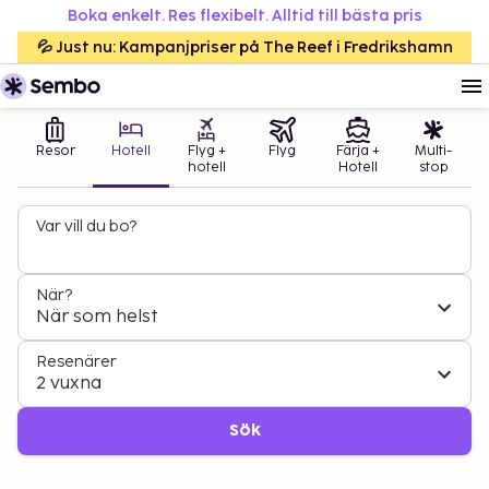
Boka enkelt. Res flexibelt. Alltid till bästa pris
💦 Just nu: Kampanjpriser på The Reef i Fredrikshamn
Resor
Hotell
Flyg +
Flyg
Färja +
Multi-
hotell
Hotell
stop
Var vill du bo?
När?
När som helst
Resenärer
2 vuxna
Sök