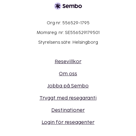
Org nr: 556529-1795
Momsreg. nr: SE556529179501
Styrelsens säte: Helsingborg
Resevillkor
Om oss
Jobba på Sembo
Tryggt med resegaranti
Destinationer
Login för reseagenter