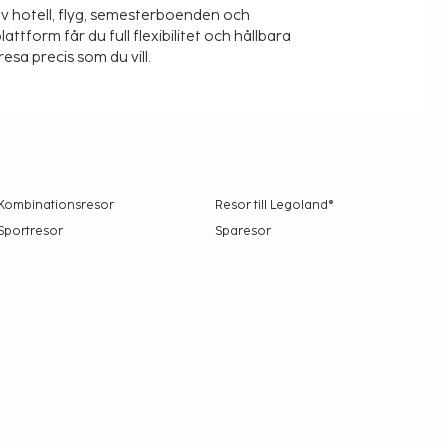
v hotell, flyg, semesterboenden och
lattform får du full flexibilitet och hållbara
resa precis som du vill.
Kombinationsresor
Resor till Legoland®
Sportresor
Sparesor