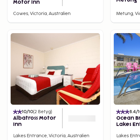
Metung
Motor Inn
Cowes, Victoria, Australien
Metung, Vic
10
/10
(
2
Betyg
)
8.4
/
Albatross Motor
Ocean B
Inn
Lakes En
Lakes Entrance, Victoria, Australien
Lakes Entra