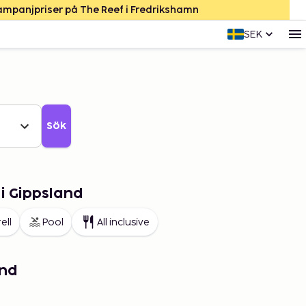
Kampanjpriser på The Reef i Fredrikshamn
SEK
Sök
 i Gippsland
ell
Pool
All inclusive
and