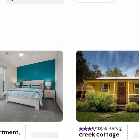
9
/10
(
58
Betyg
)
rtment,
Creek Cottage