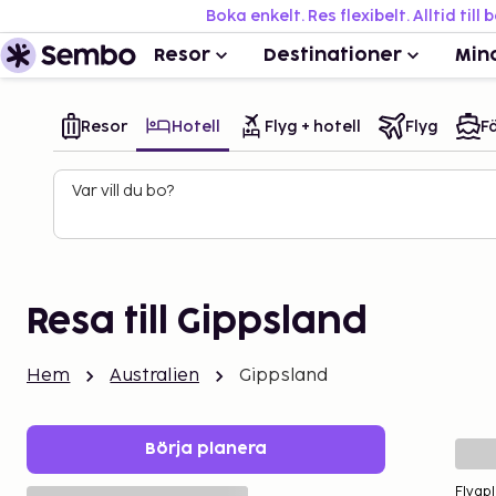
Boka enkelt. Res flexibelt. Alltid till 
Resor
Destinationer
Min
Resor
Hotell
Flyg + hotell
Flyg
Fä
Var vill du bo?
Resa till Gippsland
Hem
Australien
Gippsland
Börja planera
Flygpl