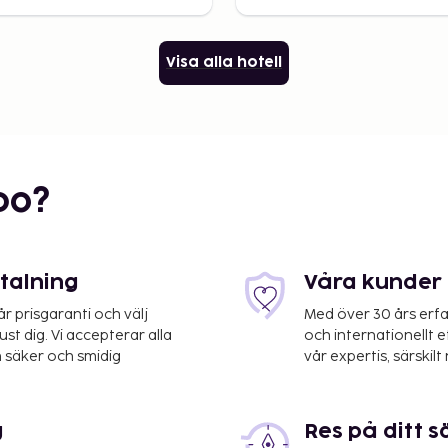
Visa alla hotell
bo?
etalning
Våra kunder 
 prisgaranti och välj
Med över 30 års erfa
st dig. Vi accepterar alla
och internationellt 
 säker och smidig
vår expertis, särskilt 
g
Res på ditt s