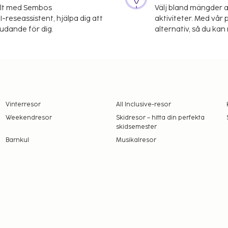
elt med Sembos
Välj bland mängder a
-reseassistent, hjälpa dig att
aktiviteter. Med vår p
judande för dig.
alternativ, så du kan 
Vinterresor
All Inclusive-resor
Weekendresor
Skidresor – hitta din perfekta
skidsemester
Barnkul
Musikalresor