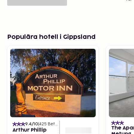
Populära hotell i Gippsland
9.4
/10
(
425
Betyg
)
The Apa
Arthur Phillip