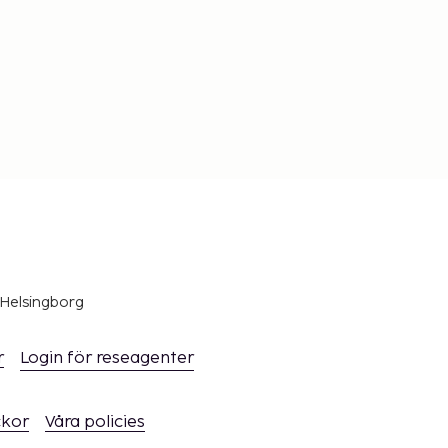
 Helsingborg
r
Login för reseagenter
ckor
Våra policies