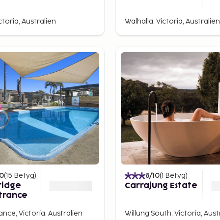
toria, Australien
Walhalla, Victoria, Australien
10
(
15
Betyg
)
8
/10
(
1
Betyg
)
ridge
Carrajung Estate
trance
nce, Victoria, Australien
Willung South, Victoria, Aust