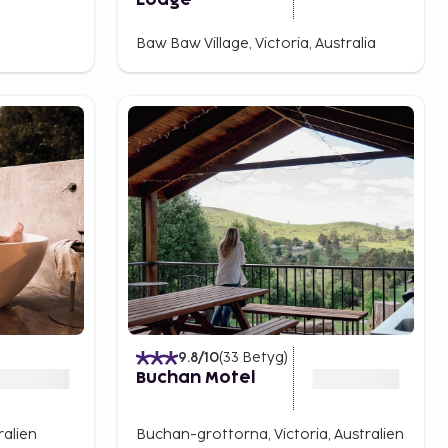
Lodge
Baw Baw Village, Victoria, Australia
9.8
/10
(
33
Betyg
)
Buchan Motel
ralien
Buchan-grottorna, Victoria, Australien