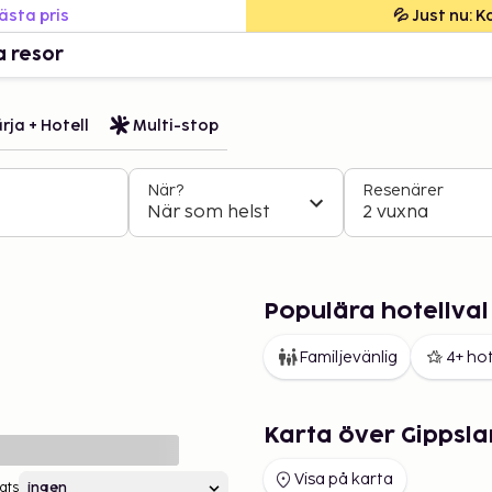
bästa pris
💦 Just nu: 
a resor
rja + Hotell
Multi-stop
När?
Resenärer
När som helst
2 vuxna
Populära hotellval
Familjevänlig
4+ hot
Karta över Gippsl
Visa på karta
ats