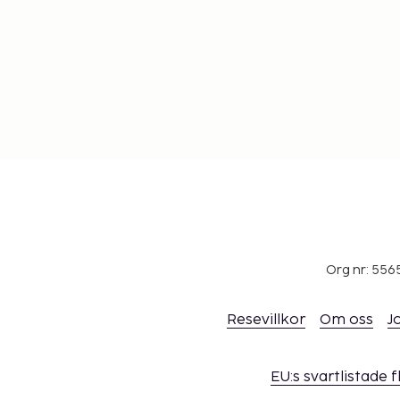
Org nr: 556
Resevillkor
Om oss
J
EU:s svartlistade 