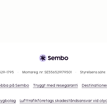
529-1795
Momsreg. nr: SE556529179501
Styrelsens säte:
obba på Sembo
Tryggt med resegaranti
Destinatione
flygbolag
Lufttrafikföretags skadeståndsansvar vid oly