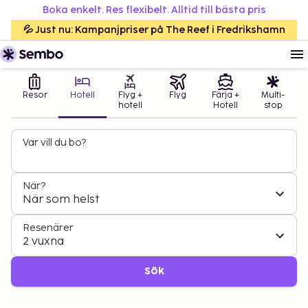
Boka enkelt. Res flexibelt. Alltid till bästa pris
💦 Just nu: Kampanjpriser på The Reef i Fredrikshamn
Resor
Hotell
Flyg +
Flyg
Färja +
Multi-
hotell
Hotell
stop
Var vill du bo?
När?
När som helst
Resenärer
2 vuxna
Sök