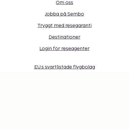
Om oss
Jobba på Sembo
Tryggt med resegaranti
Destinationer
Login för reseagenter
EU:s svartlistade flygbolag
Lufttrafikföretags skadeståndsansvar vid olyckor
Våra policies
Sembonus program
Få erbjudanden, tips och nyheter. Anmäl dig till
vårt nyhetsbrev