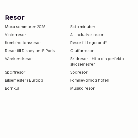
Resor
Maxa sommaren 2026
Sista minuten
Vinterresor
All Inclusive-resor
Kombinationsresor
Resor till Legoland®
Resor till Disneyland® Paris
Öluffarresor
Weekendresor
Skidresor – hitta din perfekta
skidsemester
Sportresor
Sparesor
Bilsemester i Europa
Familjevänliga hotell
Barnkul
Musikalresor