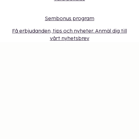
Sembonus program
Få erbjudanden, tips och nyheter. Anmäl dig till
vårt nyhetsbrev
Presentkort
Cookie-inställningar
Missa inget – få de senaste
uppdateringarna
Håll dig uppdaterad med det senaste från oss! Få
reseinspiration, tips och tillgång till exklusiva
erbjudanden.