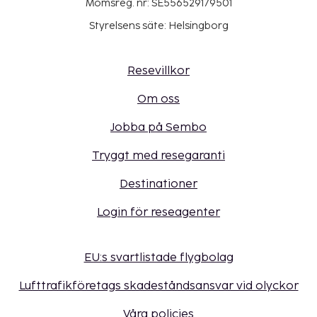
Momsreg. nr: SE556529179501
Styrelsens säte: Helsingborg
Resevillkor
Om oss
Jobba på Sembo
Tryggt med resegaranti
Destinationer
Login för reseagenter
EU:s svartlistade flygbolag
Lufttrafikföretags skadeståndsansvar vid olyckor
Våra policies