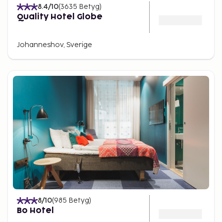
8.4
/10
(
3635
Betyg
)
Quality Hotel Globe
Johanneshov, Sverige
8
/10
(
985
Betyg
)
Bo Hotel