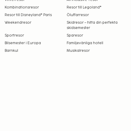
Kombinationsresor
Resor till Legoland®
Resor till Disneyland® Paris
Öluffarresor
Weekendresor
Skidresor – hitta din perfekta
skidsemester
Sportresor
Sparesor
Bilsemester i Europa
Familjevänliga hotell
Barnkul
Musikalresor