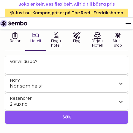
Boka enkelt. Res flexibelt. Alltid till bästa pris
💦 Just nu: Kampanjpriser på The Reef i Fredrikshamn
Resor
Hotell
Flyg +
Flyg
Färja +
Multi-
hotell
Hotell
stop
Var vill du bo?
När?
När som helst
Resenärer
2 vuxna
Sök