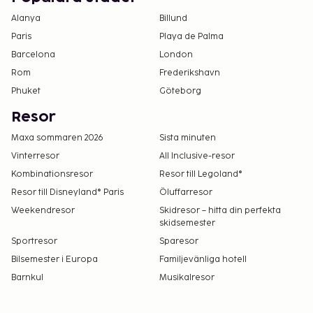
Alanya
Billund
Paris
Playa de Palma
Barcelona
London
Rom
Frederikshavn
Phuket
Göteborg
Resor
Maxa sommaren 2026
Sista minuten
Vinterresor
All Inclusive-resor
Kombinationsresor
Resor till Legoland®
Resor till Disneyland® Paris
Öluffarresor
Weekendresor
Skidresor – hitta din perfekta
skidsemester
Sportresor
Sparesor
Bilsemester i Europa
Familjevänliga hotell
Barnkul
Musikalresor