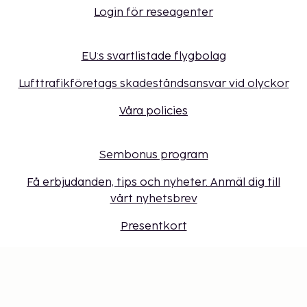
Login för reseagenter
EU:s svartlistade flygbolag
Lufttrafikföretags skadeståndsansvar vid olyckor
Våra policies
Sembonus program
Få erbjudanden, tips och nyheter. Anmäl dig till
vårt nyhetsbrev
Presentkort
Cookie-inställningar