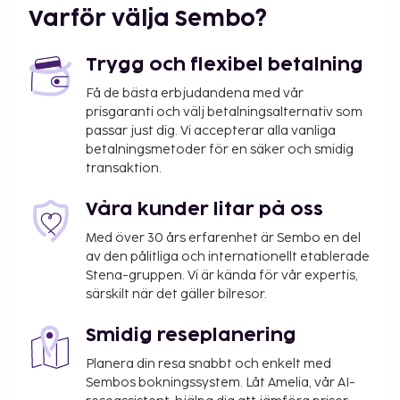
parkering erbjuds på plats. Skäm bort dig själv med
Varför välja Sembo?
massage eller passa på att dra nytta av deras gratis
wi-fi. När du vill äta något på detta hotell, kan du
Trygg och flexibel betalning
välja mellan deras restaurang och deras kafé. Släck
törsten med din favoritdrink i boendets bar. Här
Få de bästa erbjudandena med vår
prisgaranti och välj betalningsalternativ som
erbjuds en gratis kontinental frukost dagligen
passar just dig. Vi accepterar alla vanliga
mellan 07.00 och 11.00.
betalningsmetoder för en säker och smidig
transaktion.
Våra kunder litar på oss
Med över 30 års erfarenhet är Sembo en del
av den pålitliga och internationellt etablerade
Stena-gruppen. Vi är kända för vår expertis,
särskilt när det gäller bilresor.
Smidig reseplanering
Planera din resa snabbt och enkelt med
Sembos bokningssystem. Låt Amelia, vår AI-