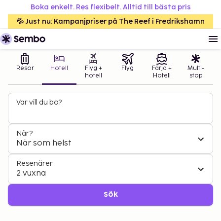
Boka enkelt. Res flexibelt. Alltid till bästa pris
💦 Just nu: Kampanjpriser på The Reef i Fredrikshamn
Resor
Hotell
Flyg +
Flyg
Färja +
Multi-
hotell
Hotell
stop
Var vill du bo?
När?
När som helst
Resenärer
2 vuxna
Sök