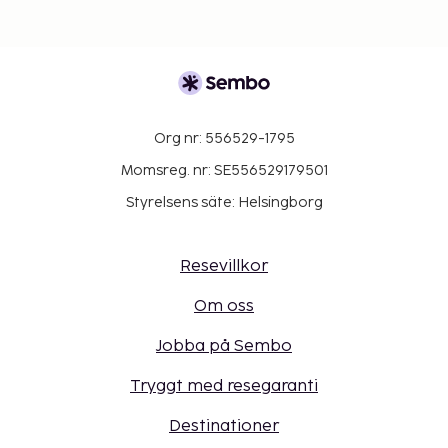
Org nr: 556529-1795
Momsreg. nr: SE556529179501
Styrelsens säte: Helsingborg
Resevillkor
Om oss
Jobba på Sembo
Tryggt med resegaranti
Destinationer