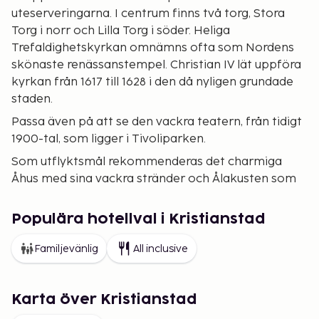
uteserveringarna. I centrum finns två torg, Stora
Torg i norr och Lilla Torg i söder. Heliga
Trefaldighetskyrkan omnämns ofta som Nordens
skönaste renässanstempel. Christian IV lät uppföra
kyrkan från 1617 till 1628 i den då nyligen grundade
staden.
Passa även på att se den vackra teatern, från tidigt
1900-tal, som ligger i Tivoliparken.
Som utflyktsmål rekommenderas det charmiga
Åhus med sina vackra stränder och Ålakusten som
sträcker sig från Åhus och söderut.
Runt Ivösjön går turistvägen Humleslingan som
Populära hotellval i Kristianstad
visar vägen till ett 40-tal sevärdheter såsom
Familjevänlig
All inclusive
Bäckaskogs slott, Ivön och Humletorkan.
Karta över Kristianstad