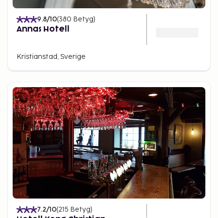
9.8
/10
(
380
Betyg
)
Annas Hotell
Kristianstad, Sverige
7.2
/10
(
215
Betyg
)