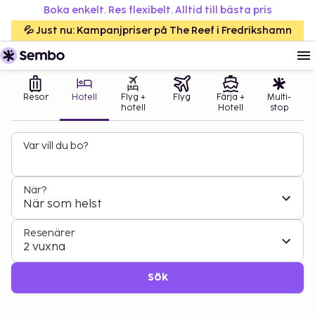
Boka enkelt. Res flexibelt. Alltid till bästa pris
💦 Just nu: Kampanjpriser på The Reef i Fredrikshamn
Resor
Hotell
Flyg +
Flyg
Färja +
Multi-
hotell
Hotell
stop
Var vill du bo?
När?
När som helst
Resenärer
2 vuxna
Sök