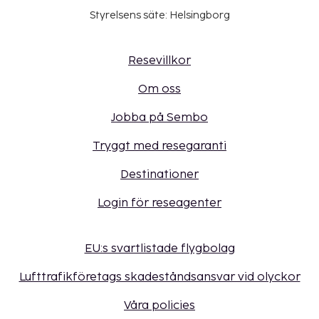
Styrelsens säte: Helsingborg
Resevillkor
Om oss
Jobba på Sembo
Tryggt med resegaranti
Destinationer
Login för reseagenter
EU:s svartlistade flygbolag
Lufttrafikföretags skadeståndsansvar vid olyckor
Våra policies