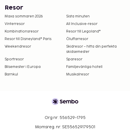
Resor
Maxa sommaren 2026
Sista minuten
Vinterresor
All Inclusive-resor
Kombinationsresor
Resor till Legoland®
Resor till Disneyland® Paris
Öluffarresor
Weekendresor
Skidresor – hitta din perfekta
skidsemester
Sportresor
Sparesor
Bilsemester i Europa
Familjevänliga hotell
Barnkul
Musikalresor
Org nr: 556529-1795
Momsreg. nr: SE556529179501