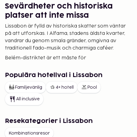
Sevärdheter och historiska
platser att inte missa
Lissabon är fylld av historiska skatter som väntar
på att utforskas. I Alfama, stadens äldsta kvarter,
vandrar du genom smala gränder, omgivna av
traditionell fado-musik och charmiga caféer.
Belém-distriktet är ett måste för
historieintresserade, med landmärken som
Belémtornet och Jerónimosklostret, båda UNESCO-
Populära hotellval i Lissabon
världsarv. Glöm inte att besöka Praça do Comércio,
en storslagen plats som öppnar upp mot floden,
Familjevänlig
4+ hotell
Pool
och Santa Justa-hissen, där du får en fantastisk
All inclusive
utsikt över stadens centrala delar.
De bästa utsiktsplatserna i
Resekategorier i Lissabon
Lissabon
Lissabons många miradouros, eller utsiktsplatser,
Kombinationsresor