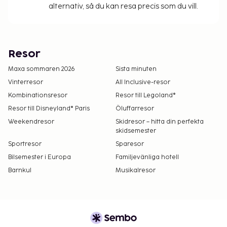
alternativ, så du kan resa precis som du vill.
Resor
Maxa sommaren 2026
Sista minuten
Vinterresor
All Inclusive-resor
Kombinationsresor
Resor till Legoland®
Resor till Disneyland® Paris
Öluffarresor
Weekendresor
Skidresor – hitta din perfekta
skidsemester
Sportresor
Sparesor
Bilsemester i Europa
Familjevänliga hotell
Barnkul
Musikalresor