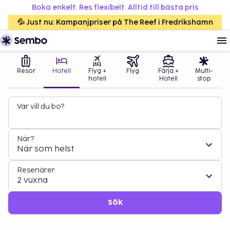
Boka enkelt. Res flexibelt. Alltid till bästa pris
💦 Just nu: Kampanjpriser på The Reef i Fredrikshamn
Resor
Hotell
Flyg +
Flyg
Färja +
Multi-
hotell
Hotell
stop
Var vill du bo?
När?
När som helst
Resenärer
2 vuxna
Sök