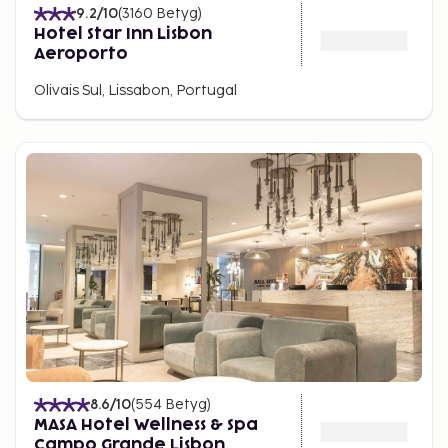
9.2
/10
(
3160
Betyg
)
Hotel Star Inn Lisbon
Aeroporto
Olivais Sul, Lissabon, Portugal
8.6
/10
(
554
Betyg
)
MASA Hotel Wellness & Spa
Campo Grande Lisbon