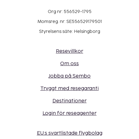
Org nr: 556529-1795
Momsreg. nr: SE556529179501
Styrelsens säte: Helsingborg
Resevillkor
Om oss
Jobba på Sembo
Tryggt med resegaranti
Destinationer
Login för reseagenter
EU:s svartlistade flygbolag