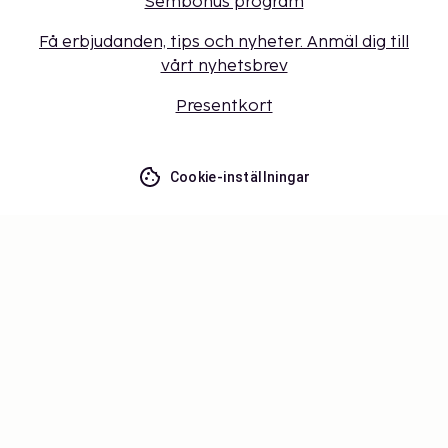
Sembonus program
Få erbjudanden, tips och nyheter. Anmäl dig till
vårt nyhetsbrev
Presentkort
Cookie-inställningar
Missa inget – få de senaste
uppdateringarna
Håll dig uppdaterad med det senaste från oss! Få
reseinspiration, tips och tillgång till exklusiva
erbjudanden.
Prenumerera