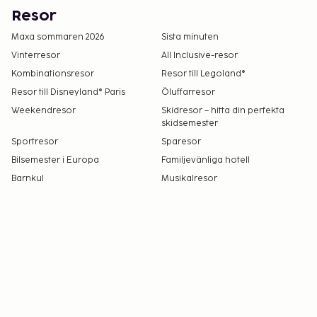
Resor
Maxa sommaren 2026
Sista minuten
Vinterresor
All Inclusive-resor
Kombinationsresor
Resor till Legoland®
Resor till Disneyland® Paris
Öluffarresor
Weekendresor
Skidresor – hitta din perfekta
skidsemester
Sportresor
Sparesor
Bilsemester i Europa
Familjevänliga hotell
Barnkul
Musikalresor