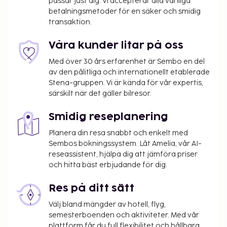
passar just dig. Vi accepterar alla vanliga
en gratis frukostbuffé dagligen mellan 09.00 och
betalningsmetoder för en säker och smidig
11.00.
transaktion.
Föräldrar eller vårdnadshavare som reser med
barn under 18 år måste uppvisa barnets
Våra kunder litar på oss
födelsebevis och fotolegitimation (t.ex. pass)
Med över 30 års erfarenhet är Sembo en del
vid incheckning. Om endast en av föräldrarna
av den pålitliga och internationellt etablerade
reser internationellt till Brasilien med barnet,
Stena-gruppen. Vi är kända för vår expertis,
måste denna person dessutom uppvisa
särskilt när det gäller bilresor.
attesterad tillåtelse att resa undertecknad av
den andre föräldern, i tillägg till barnets
Smidig reseplanering
födelsebevis och fotolegitimation. Föräldrar
Planera din resa snabbt och enkelt med
eller vårdnadshavare som inte kan eller vill
Sembos bokningssystem. Låt Amelia, vår AI-
uppvisa en sådan attest måste inneha juridisk
reseassistent, hjälpa dig att jämföra priser
attest. Resenärer som planerar att resa till
och hitta bäst erbjudande för dig.
Brasilien med barn bör kontakta ett
brasilianskt konsulatkontor innan resan för
Res på ditt sätt
ytterligare information.
Välj bland mängder av hotell, flyg,
Ett barn, 5 år eller yngre, bor gratis i förälders
semesterboenden och aktiviteter. Med vår
eller vårdnadshavares rum om inga extrasängar
plattform får du full flexibilitet och hållbara