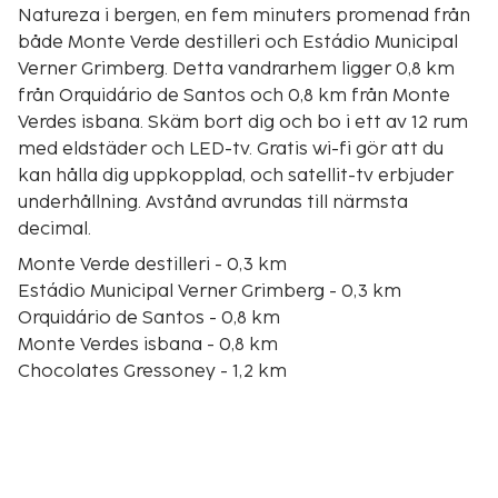
Natureza i bergen, en fem minuters promenad från
både Monte Verde destilleri och Estádio Municipal
Verner Grimberg. Detta vandrarhem ligger 0,8 km
från Orquidário de Santos och 0,8 km från Monte
Verdes isbana. Skäm bort dig och bo i ett av 12 rum
med eldstäder och LED-tv. Gratis wi-fi gör att du
kan hålla dig uppkopplad, och satellit-tv erbjuder
underhållning. Avstånd avrundas till närmsta
decimal.
Monte Verde destilleri - 0,3 km
Estádio Municipal Verner Grimberg - 0,3 km
Orquidário de Santos - 0,8 km
Monte Verdes isbana - 0,8 km
Chocolates Gressoney - 1,2 km
Praça da Árvore - 1,2 km
Oak Plaza-köpcentret - 1,2 km
Monte Verdes baptistkyrka - 1,3 km
Inverness-köpcentret - 1,4 km