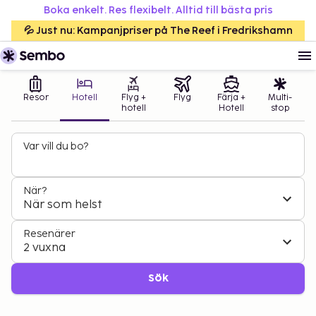
Boka enkelt. Res flexibelt. Alltid till bästa pris
💦 Just nu: Kampanjpriser på The Reef i Fredrikshamn
Resor
Hotell
Flyg +
Flyg
Färja +
Multi-
hotell
Hotell
stop
Var vill du bo?
När?
När som helst
Resenärer
2 vuxna
Sök