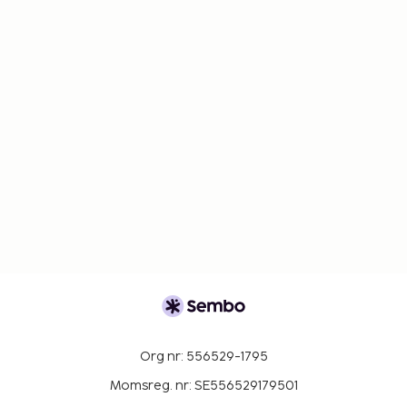
Org nr: 556529-1795
Momsreg. nr: SE556529179501