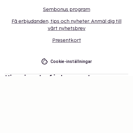
Sembonus program
Få erbjudanden, tips och nyheter. Anmäl dig till
vårt nyhetsbrev
Presentkort
Cookie-inställningar
Missa inget – få de senaste
uppdateringarna
Håll dig uppdaterad med det senaste från oss! Få
reseinspiration, tips och tillgång till exklusiva
erbjudanden.
Prenumerera