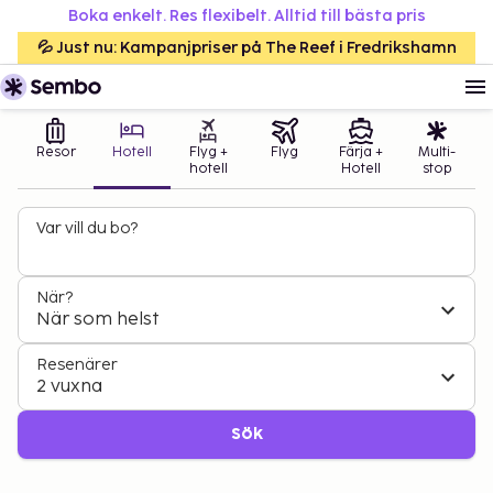
Boka enkelt. Res flexibelt. Alltid till bästa pris
💦 Just nu: Kampanjpriser på The Reef i Fredrikshamn
Resor
Hotell
Flyg +
Flyg
Färja +
Multi-
hotell
Hotell
stop
Var vill du bo?
När?
När som helst
Resenärer
2 vuxna
Sök