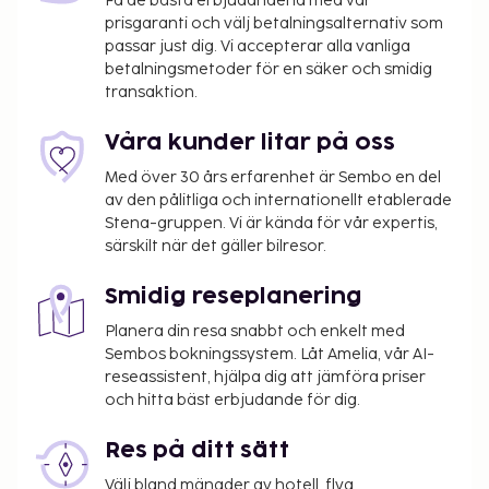
Få de bästa erbjudandena med vår
limousine- och taxibokning och gratis dagstidningar
prisgaranti och välj betalningsalternativ som
i lobbyn. På detta hotell erbjuds event- och
passar just dig. Vi accepterar alla vanliga
konferenslokaler såsom konferensrum och
betalningsmetoder för en säker och smidig
mötesrum. Gäster erbjuds flygtransfer till hotellet
transaktion.
mot en avgift (tillgänglig dygnet runt), och avgiftsfri
parkering finns på plats. Skäm bort dig med ett
Våra kunder litar på oss
besök på deras spa, som erbjuder bland annat
Med över 30 års erfarenhet är Sembo en del
massage, kroppsbehandlingar och
av den pålitliga och internationellt etablerade
ansiktsbehandlingar. Här erbjuds gym, utomhuspool
Stena-gruppen. Vi är kända för vår expertis,
och bastu. Detta hotell har även gratis wi-fi,
särskilt när det gäller bilresor.
conciergetjänster och barnpassning mot en avgift.
Smidig reseplanering
Du kan äta lunch och middag på hotellets
restaurang Liwan, som specialiserar sig på
Planera din resa snabbt och enkelt med
internationell gastronomi. Du kan även äta gott på
Sembos bokningssystem. Låt Amelia, vår AI-
deras kafé eller bara ta det lugnt på rummet med
reseassistent, hjälpa dig att jämföra priser
och hitta bäst erbjudande för dig.
rumsservice dygnet runt. Frukostbuffé serveras på
vardagar mellan 06.30 och 10.30 och på helger
Res på ditt sätt
mellan 06.30 och 11.00 mot en avgift.
Välj bland mängder av hotell, flyg,