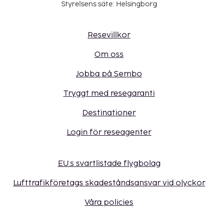
Styrelsens säte: Helsingborg
Resevillkor
Om oss
Jobba på Sembo
Tryggt med resegaranti
Destinationer
Login för reseagenter
EU:s svartlistade flygbolag
Lufttrafikföretags skadeståndsansvar vid olyckor
Våra policies