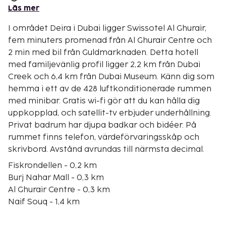
Läs mer
I området Deira i Dubai ligger Swissotel Al Ghurair,
fem minuters promenad från Al Ghurair Centre och
2 min med bil från Guldmarknaden. Detta hotell
med familjevänlig profil ligger 2,2 km från Dubai
Creek och 6,4 km från Dubai Museum. Känn dig som
hemma i ett av de 428 luftkonditionerade rummen
med minibar. Gratis wi-fi gör att du kan hålla dig
uppkopplad, och satellit-tv erbjuder underhållning.
Privat badrum har djupa badkar och bidéer. På
rummet finns telefon, värdeförvaringsskåp och
skrivbord. Avstånd avrundas till närmsta decimal.
Fiskrondellen - 0,2 km
Burj Nahar Mall - 0,3 km
Al Ghurair Centre - 0,3 km
Naif Souq - 1,4 km
Deira Twin Towers shoppingcenter - 1,5 km