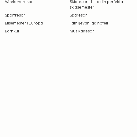
Weekendresor
Skidresor – hitta din perfekta
skidsemester
Sportresor
Sparesor
Bilsemester i Europa
Familjevänliga hotell
Barnkul
Musikalresor