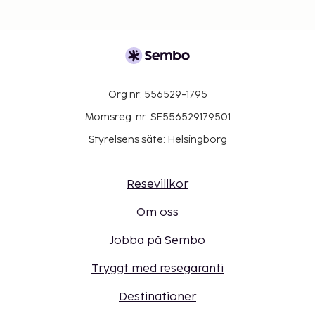
Org nr: 556529-1795
Momsreg. nr: SE556529179501
Styrelsens säte: Helsingborg
Resevillkor
Om oss
Jobba på Sembo
Tryggt med resegaranti
Destinationer