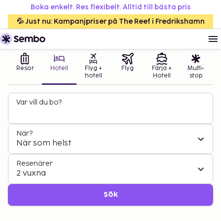
Boka enkelt. Res flexibelt. Alltid till bästa pris
💦 Just nu: Kampanjpriser på The Reef i Fredrikshamn
Resor
Hotell
Flyg +
Flyg
Färja +
Multi-
hotell
Hotell
stop
Var vill du bo?
När?
När som helst
Resenärer
2 vuxna
Sök