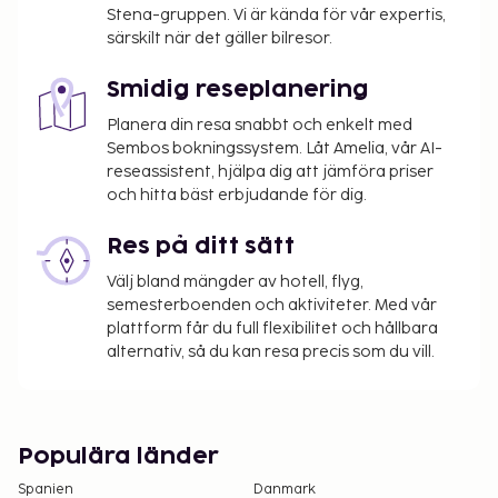
Stena-gruppen. Vi är kända för vår expertis,
reser internationellt till Brasilien med barnet,
särskilt när det gäller bilresor.
måste denna person dessutom uppvisa
attesterad tillåtelse att resa undertecknad av
Smidig reseplanering
den andre föräldern, i tillägg till barnets
födelsebevis och fotolegitimation. Föräldrar
Planera din resa snabbt och enkelt med
Sembos bokningssystem. Låt Amelia, vår AI-
eller vårdnadshavare som inte kan eller vill
reseassistent, hjälpa dig att jämföra priser
uppvisa en sådan attest måste inneha juridisk
och hitta bäst erbjudande för dig.
attest. Resenärer som planerar att resa till
Brasilien med barn bör kontakta ett
Res på ditt sätt
brasilianskt konsulatkontor innan resan för
Välj bland mängder av hotell, flyg,
ytterligare information.
semesterboenden och aktiviteter. Med vår
plattform får du full flexibilitet och hållbara
alternativ, så du kan resa precis som du vill.
Populära länder
Spanien
Danmark