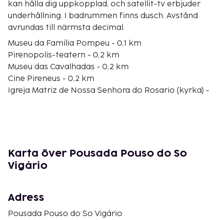
kan hålla dig uppkopplad, och satellit-tv erbjuder
underhållning. I badrummen finns dusch. Avstånd
avrundas till närmsta decimal.
Museu da Família Pompeu - 0,1 km
Pirenopolis-teatern - 0,2 km
Museu das Cavalhadas - 0,2 km
Cine Pireneus - 0,2 km
Igreja Matriz de Nossa Senhora do Rosario (kyrka) -
0,3 km
Municipal Stadium - 0,3 km
Vår Fru av Rosario kyrka - 0,3 km
Igreja NS do Rosário Matriz & Museu da Matriz - 0,4
km
Karta över Pousada Pouso do So
Cavalhadas Arena - 0,4 km
Vigário
Divine Museum - 0,6 km
Igreja NS do Carmo & Museu de Arte Sacra - 0,7 km
Nossa Senhora do Carmo kyrka och museum - 0,7
Adress
km
Pousada Pouso do So Vigário