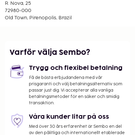
Igreja de Nossa Senhora do Carmo (kyrka) - 0,7 km
R. Nova, 25
Lilla stranden vid Poção da Ponte - 0,7 km
72980-000
Igreja de Nosso Senhor do Bonfim (kyrka) - 1,1 km
Old Town, Pirenopolis, Brazil
Receptionen är endast bemannad under vissa tider.
Här har du tillgång till utomhuspool och kan njuta av
trädgården. Släck törsten med din favoritdrink i
boendets bar. Här erbjuds en gratis frukostbuffé
Varför välja Sembo?
dagligen mellan 08.00 och 10.30.
Husdjursavgift: BRL 60 per husdjur (varierar
beroende på vistelsens längd)
Trygg och flexibel betalning
Inga avgifter tas ut för assistanshundar
Få de bästa erbjudandena med vår
prisgaranti och välj betalningsalternativ som
Det är möjligt att listan ovan inte är fullständig,
passar just dig. Vi accepterar alla vanliga
samt att avgifter och depositioner inte inkluderar
betalningsmetoder för en säker och smidig
skatt. Observera att dessa kan komma att ändras.
transaktion.
Föräldrar eller vårdnadshavare som reser med
Våra kunder litar på oss
barn under 18 år måste uppvisa barnets
födelsebevis och fotolegitimation (t.ex. pass)
Med över 30 års erfarenhet är Sembo en del
vid incheckning. Om endast en av föräldrarna
av den pålitliga och internationellt etablerade