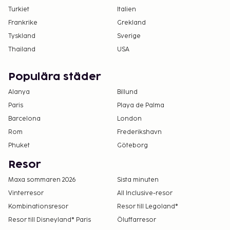
Turkiet
Italien
Frankrike
Grekland
Tyskland
Sverige
Thailand
USA
Populära städer
Alanya
Billund
Paris
Playa de Palma
Barcelona
London
Rom
Frederikshavn
Phuket
Göteborg
Resor
Maxa sommaren 2026
Sista minuten
Vinterresor
All Inclusive-resor
Kombinationsresor
Resor till Legoland®
Resor till Disneyland® Paris
Öluffarresor