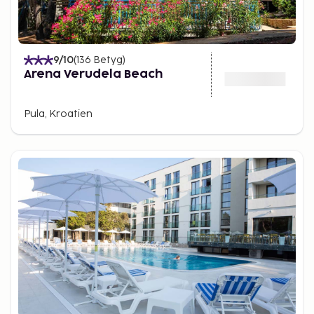
9
/10
(
136
Betyg
)
Arena Verudela Beach
Pula, Kroatien