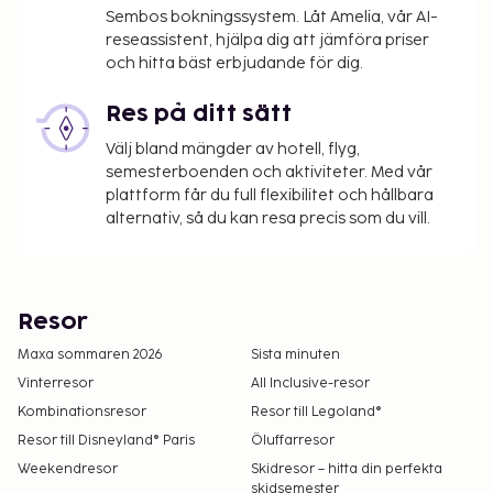
Sembos bokningssystem. Låt Amelia, vår AI-
reseassistent, hjälpa dig att jämföra priser
och hitta bäst erbjudande för dig.
Res på ditt sätt
Välj bland mängder av hotell, flyg,
semesterboenden och aktiviteter. Med vår
plattform får du full flexibilitet och hållbara
alternativ, så du kan resa precis som du vill.
Resor
Maxa sommaren 2026
Sista minuten
Vinterresor
All Inclusive-resor
Kombinationsresor
Resor till Legoland®
Resor till Disneyland® Paris
Öluffarresor
Weekendresor
Skidresor – hitta din perfekta
skidsemester