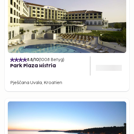
8.8
/10
(
1008
Betyg
)
Park Plaza Histria
Pješčana Uvala, Kroatien