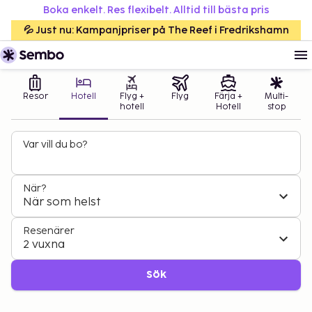
Boka enkelt. Res flexibelt. Alltid till bästa pris
💦 Just nu: Kampanjpriser på The Reef i Fredrikshamn
Resor
Hotell
Flyg +
Flyg
Färja +
Multi-
hotell
Hotell
stop
Var vill du bo?
När?
När som helst
Resenärer
2 vuxna
Sök