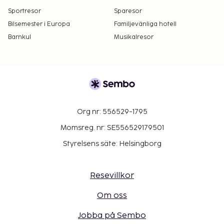
Sportresor
Sparesor
Bilsemester i Europa
Familjevänliga hotell
Barnkul
Musikalresor
Org nr: 556529-1795
Momsreg. nr: SE556529179501
Styrelsens säte: Helsingborg
Resevillkor
Om oss
Jobba på Sembo