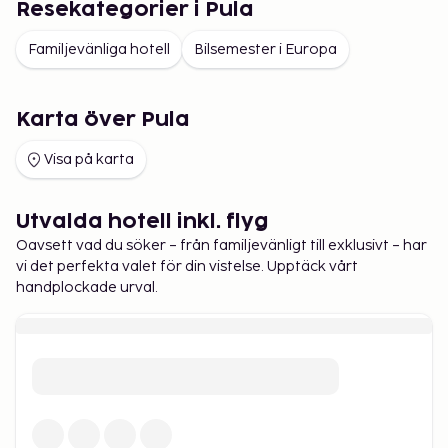
Resekategorier i Pula
restauranger och caféer och trevlig
strandpromenad. Fažana är kanske bäst känt som
Familjevänliga hotell
Bilsemester i Europa
utgångshamn för utflyktsbåtarna ut till Brijuni
öarna.
Karta över Pula
Visa på karta
Utvalda hotell inkl. flyg
Oavsett vad du söker – från familjevänligt till exklusivt – har
vi det perfekta valet för din vistelse. Upptäck vårt
handplockade urval.