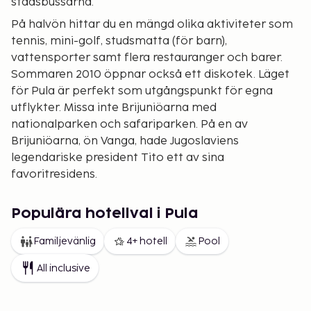
stadsbussarna.
På halvön hittar du en mängd olika aktiviteter som
tennis, mini-golf, studsmatta (för barn),
vattensporter samt flera restauranger och barer.
Sommaren 2010 öppnar också ett diskotek. Läget
för Pula är perfekt som utgångspunkt för egna
utflykter. Missa inte Brijuniöarna med
nationalparken och safariparken. På en av
Brijuniöarna, ön Vanga, hade Jugoslaviens
legendariske president Tito ett av sina
favoritresidens.
Lilla lugna Fazana
Populära hotellval i Pula
Härliga Family Plus semesterbyn Bi Village ligger
strax utanför Pula i byn Fazana. Denna har
Familjevänlig
4+ hotell
Pool
utvecklats från litet fiskeläge till liten, lugn turistort
All inclusive
med en fast befolkning på bara tvåtusen själar. Byn
har fortfarande en liten verkstad där man för hand
tillverkar mindre fiskebåtar. Här finns också några