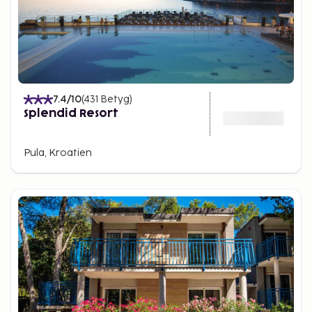
7.4
/10
(
431
Betyg
)
Splendid Resort
Pula, Kroatien