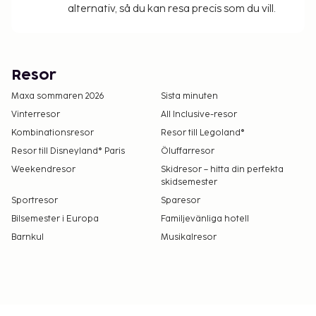
alternativ, så du kan resa precis som du vill.
Resor
Maxa sommaren 2026
Sista minuten
Vinterresor
All Inclusive-resor
Kombinationsresor
Resor till Legoland®
Resor till Disneyland® Paris
Öluffarresor
Weekendresor
Skidresor – hitta din perfekta
skidsemester
Sportresor
Sparesor
Bilsemester i Europa
Familjevänliga hotell
Barnkul
Musikalresor