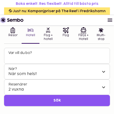
Boka enkelt. Res flexibelt. Alltid till bästa pris
💦 Just nu: Kampanjpriser på The Reef i Fredrikshamn
Resor
Hotell
Flyg +
Flyg
Färja +
Multi-
hotell
Hotell
stop
Var vill du bo?
När?
När som helst
Resenärer
2 vuxna
Sök