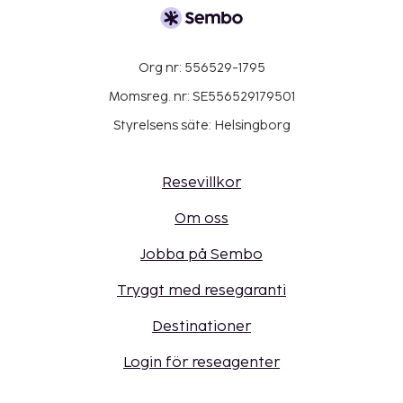
Org nr: 556529-1795
Momsreg. nr: SE556529179501
Styrelsens säte: Helsingborg
Resevillkor
Om oss
Jobba på Sembo
Tryggt med resegaranti
Destinationer
Login för reseagenter