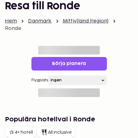
Resa till Ronde
Hem
Danmark
Mittjylland (region)
Ronde
Börja planera
Flygplats
Populära hotellval i Ronde
4+ hotell
All inclusive