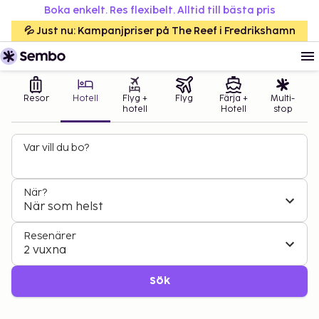
Boka enkelt. Res flexibelt. Alltid till bästa pris
💦 Just nu: Kampanjpriser på The Reef i Fredrikshamn
Resor
Hotell
Flyg +
Flyg
Färja +
Multi-
hotell
Hotell
stop
Var vill du bo?
När?
När som helst
Resenärer
2 vuxna
Sök