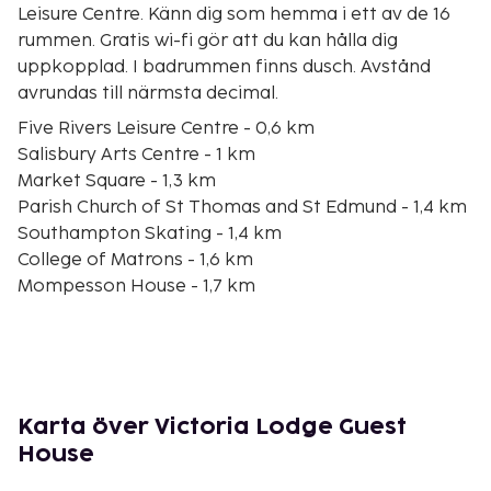
Leisure Centre. Känn dig som hemma i ett av de 16
rummen. Gratis wi-fi gör att du kan hålla dig
uppkopplad. I badrummen finns dusch. Avstånd
avrundas till närmsta decimal.
Five Rivers Leisure Centre - 0,6 km
Salisbury Arts Centre - 1 km
Market Square - 1,3 km
Parish Church of St Thomas and St Edmund - 1,4 km
Southampton Skating - 1,4 km
College of Matrons - 1,6 km
Mompesson House - 1,7 km
Cathedral Close - 1,7 km
Arundells - 1,8 km
Salisbury Cathedral - 1,8 km
Old Sarum - 1,9 km
Salisbury Museum - 1,9 km
Karta över Victoria Lodge Guest
Bishop's Palace - 2 km
House
Magna Carta Chapter House - 2,1 km