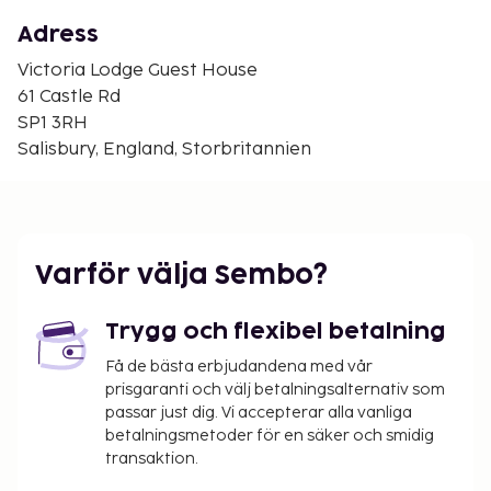
Boscombe Down Aviation Collection - 3,3 km
Adress
Närmaste flygplatser är:
Bournemouth (BOH-Bournemouth Intl.) - 41,7 km
Victoria Lodge Guest House
Southampton (SOU) - 39,4 km
61 Castle Rd
Bristol International Airport (BRS) - 94,5 km
SP1 3RH
Salisbury, England, Storbritannien
Gäster har tillgång till bland annat
expressincheckning och expressutcheckning.
Avgiftsfri parkering erbjuds på plats.
Husdjursavgift: GBP 10.00 per boende (varierar
beroende på vistelsens längd)
Varför välja Sembo?
Inga avgifter tas ut för assistanshundar
Det är möjligt att listan ovan inte är fullständig,
Trygg och flexibel betalning
samt att avgifter och depositioner inte inkluderar
Få de bästa erbjudandena med vår
skatt. Observera att dessa kan komma att ändras.
prisgaranti och välj betalningsalternativ som
passar just dig. Vi accepterar alla vanliga
betalningsmetoder för en säker och smidig
transaktion.