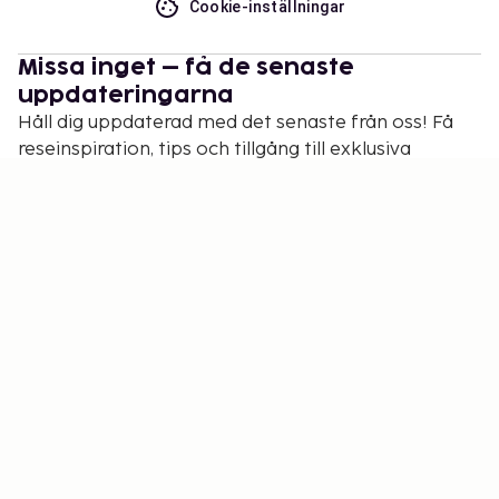
Cookie-inställningar
Missa inget – få de senaste
uppdateringarna
Håll dig uppdaterad med det senaste från oss! Få
reseinspiration, tips och tillgång till exklusiva
erbjudanden.
Prenumerera
©
2026
Stena Line Travel Group AB