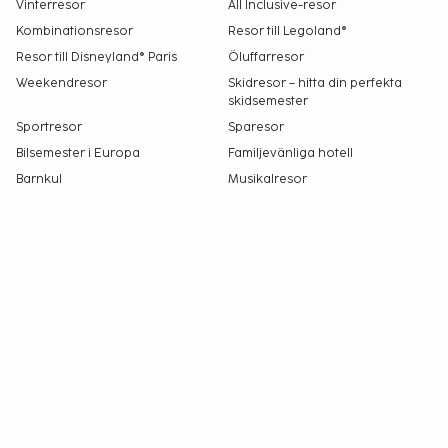
Vinterresor
All Inclusive-resor
Kombinationsresor
Resor till Legoland®
Resor till Disneyland® Paris
Öluffarresor
Weekendresor
Skidresor – hitta din perfekta
skidsemester
Sportresor
Sparesor
Bilsemester i Europa
Familjevänliga hotell
Barnkul
Musikalresor